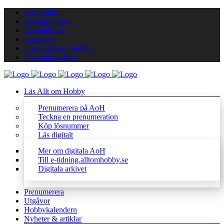
Mina sidor
Digitala arkivet
Kontakta oss
Annonsera
Prova Allt om Hobby!
Allmänna villkor
Läs Allt om Hobby
Prenumerera på AoH
Teckna en prenumeration
Köp lösnummer
Läs digitalt
Mer om digitala AoH
Till e-tidning.alltomhobby.se
Digitala arkivet
Prenumerera
Utgåvor
Hobbykalendern
Nyheter & artiklar