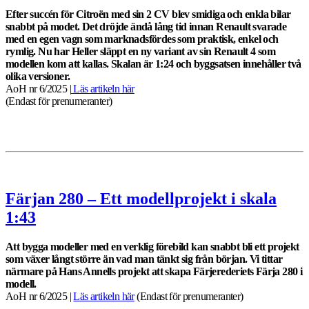
Efter succén för Citroën med sin 2 CV blev smidiga och enkla bilar
snabbt på modet. Det dröjde ändå lång tid innan Renault svarade
med en egen vagn som marknadsfördes som praktisk, enkel och
rymlig. Nu har Heller släppt en ny variant av sin Renault 4 som
modellen kom att kallas. Skalan är 1:24 och byggsatsen innehåller två
olika versioner.
AoH nr 6/2025 |
Läs artikeln här
(Endast för prenumeranter)
Färjan 280 – Ett modellprojekt i skala
1:43
Att bygga modeller med en verklig förebild kan snabbt bli ett projekt
som växer långt större än vad man tänkt sig från början. Vi tittar
närmare på Hans Annells projekt att skapa Färjerederiets Färja 280 i
modell.
AoH nr 6/2025 |
Läs artikeln här
(Endast för prenumeranter)