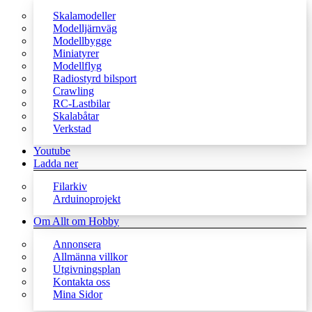
Skalamodeller
Modelljärnväg
Modellbygge
Miniatyrer
Modellflyg
Radiostyrd bilsport
Crawling
RC-Lastbilar
Skalabåtar
Verkstad
Youtube
Ladda ner
Filarkiv
Arduinoprojekt
Om Allt om Hobby
Annonsera
Allmänna villkor
Utgivningsplan
Kontakta oss
Mina Sidor