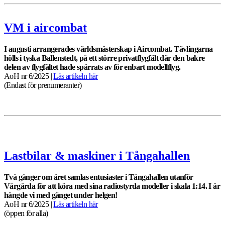
VM i aircombat
I augusti arrangerades världsmästerskap i Aircombat. Tävlingarna
hölls i tyska Ballenstedt, på ett större privatflygfält där den bakre
delen av flygfältet hade spärrats av för enbart modellflyg.
AoH nr 6/2025 |
Läs artikeln hä
r
(Endast för prenumeranter)
Lastbilar & maskiner i Tångahallen
Två gånger om året samlas entusiaster i Tångahallen utanför
Vårgårda för att köra med sina radiostyrda modeller i skala 1:14. I år
hängde vi med gänget under helgen!
AoH nr 6/2025 |
Läs artikeln här
(öppen för alla)