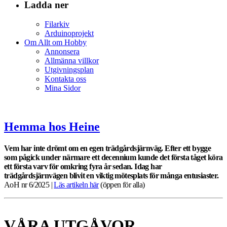
Ladda ner
Filarkiv
Arduinoprojekt
Om Allt om Hobby
Annonsera
Allmänna villkor
Utgivningsplan
Kontakta oss
Mina Sidor
Hemma hos Heine
Vem har inte drömt om en egen trädgårdsjärnväg. Efter ett bygge
som pågick under närmare ett decennium kunde det första tåget köra
ett första varv för omkring fyra år sedan. Idag har
trädgårdsjärnvägen blivit en viktig mötesplats för många entusiaster.
AoH nr 6/2025 |
Läs artikeln här
(öppen för alla)
VÅRA UTGÅVOR