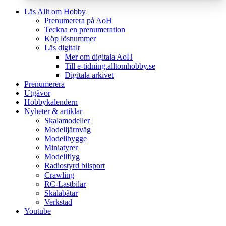
Läs Allt om Hobby
Prenumerera på AoH
Teckna en prenumeration
Köp lösnummer
Läs digitalt
Mer om digitala AoH
Till e-tidning.alltomhobby.se
Digitala arkivet
Prenumerera
Utgåvor
Hobbykalendern
Nyheter & artiklar
Skalamodeller
Modelljärnväg
Modellbygge
Miniatyrer
Modellflyg
Radiostyrd bilsport
Crawling
RC-Lastbilar
Skalabåtar
Verkstad
Youtube