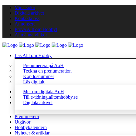
Mina sidor
Digitala arkivet
Kontakta oss
Annonsera
Prova Allt om Hobby!
Allmänna villkor
Läs Allt om Hobby
Prenumerera på AoH
Teckna en prenumeration
Köp lösnummer
Läs digitalt
Mer om digitala AoH
Till e-tidning.alltomhobby.se
Digitala arkivet
Prenumerera
Utgåvor
Hobbykalendern
Nyheter & artiklar