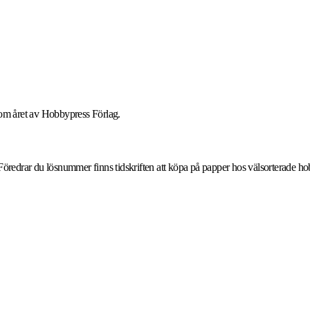
om året av Hobbypress Förlag.
öredrar du lösnummer finns tidskriften att köpa på papper hos välsorterade h