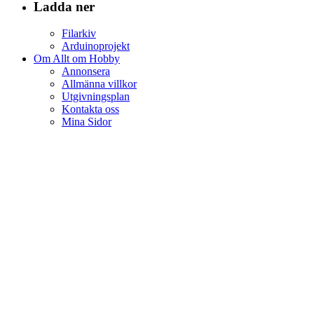
Ladda ner
Filarkiv
Arduinoprojekt
Om Allt om Hobby
Annonsera
Allmänna villkor
Utgivningsplan
Kontakta oss
Mina Sidor