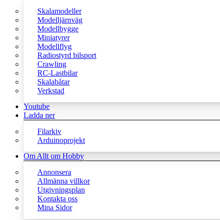
Skalamodeller
Modelljärnväg
Modellbygge
Miniatyrer
Modellflyg
Radiostyrd bilsport
Crawling
RC-Lastbilar
Skalabåtar
Verkstad
Youtube
Ladda ner
Filarkiv
Arduinoprojekt
Om Allt om Hobby
Annonsera
Allmänna villkor
Utgivningsplan
Kontakta oss
Mina Sidor