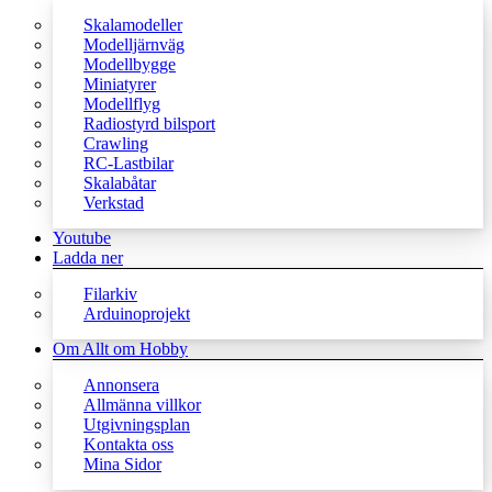
Skalamodeller
Modelljärnväg
Modellbygge
Miniatyrer
Modellflyg
Radiostyrd bilsport
Crawling
RC-Lastbilar
Skalabåtar
Verkstad
Youtube
Ladda ner
Filarkiv
Arduinoprojekt
Om Allt om Hobby
Annonsera
Allmänna villkor
Utgivningsplan
Kontakta oss
Mina Sidor