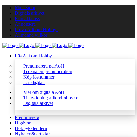
Mina sidor
Digitala arkivet
Kontakta oss
Annonsera
Prova Allt om Hobby!
Allmänna villkor
Läs Allt om Hobby
Prenumerera på AoH
Teckna en prenumeration
Köp lösnummer
Läs digitalt
Mer om digitala AoH
Till e-tidning.alltomhobby.se
Digitala arkivet
Prenumerera
Utgåvor
Hobbykalendern
Nyheter & artiklar