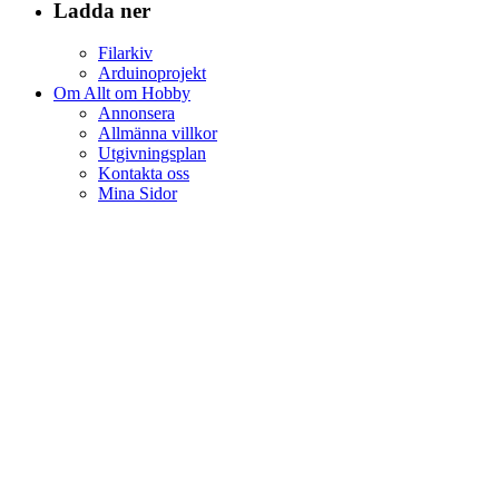
Ladda ner
Filarkiv
Arduinoprojekt
Om Allt om Hobby
Annonsera
Allmänna villkor
Utgivningsplan
Kontakta oss
Mina Sidor