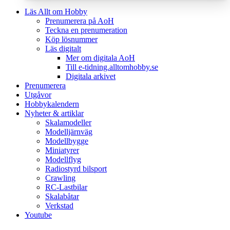
Läs Allt om Hobby
Prenumerera på AoH
Teckna en prenumeration
Köp lösnummer
Läs digitalt
Mer om digitala AoH
Till e-tidning.alltomhobby.se
Digitala arkivet
Prenumerera
Utgåvor
Hobbykalendern
Nyheter & artiklar
Skalamodeller
Modelljärnväg
Modellbygge
Miniatyrer
Modellflyg
Radiostyrd bilsport
Crawling
RC-Lastbilar
Skalabåtar
Verkstad
Youtube