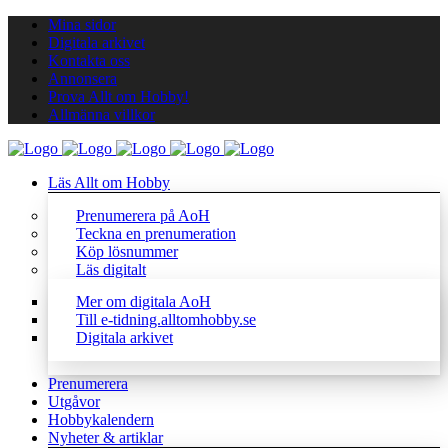
Mina sidor
Digitala arkivet
Kontakta oss
Annonsera
Prova Allt om Hobby!
Allmänna villkor
Läs Allt om Hobby
Prenumerera på AoH
Teckna en prenumeration
Köp lösnummer
Läs digitalt
Mer om digitala AoH
Till e-tidning.alltomhobby.se
Digitala arkivet
Prenumerera
Utgåvor
Hobbykalendern
Nyheter & artiklar