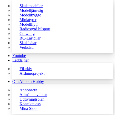
Skalamodeller
Modelljärnväg
Modellbygge
Miniatyrer
Modellflyg
Radiostyrd bilsport
Crawling
RC-Lastbilar
Skalabåtar
Verkstad
Youtube
Ladda ner
Filarkiv
Arduinoprojekt
Om Allt om Hobby
Annonsera
Allmänna villkor
Utgivningsplan
Kontakta oss
Mina Sidor