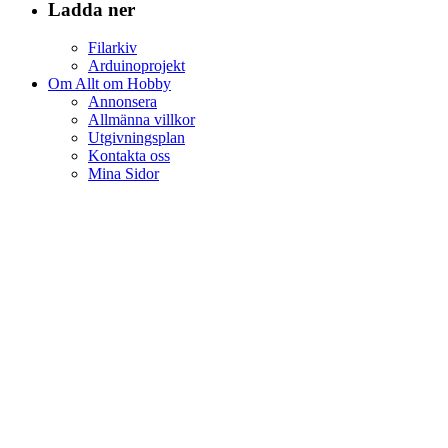
Ladda ner
Filarkiv
Arduinoprojekt
Om Allt om Hobby
Annonsera
Allmänna villkor
Utgivningsplan
Kontakta oss
Mina Sidor