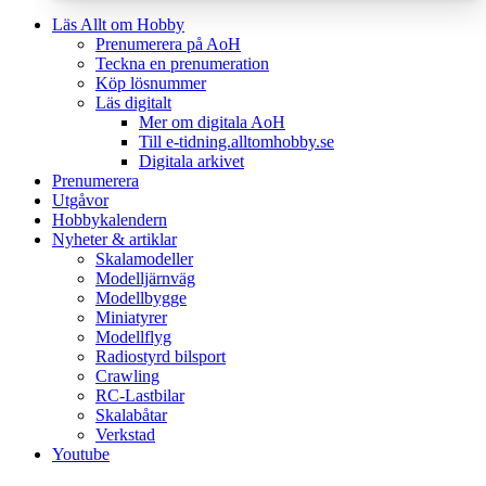
Läs Allt om Hobby
Prenumerera på AoH
Teckna en prenumeration
Köp lösnummer
Läs digitalt
Mer om digitala AoH
Till e-tidning.alltomhobby.se
Digitala arkivet
Prenumerera
Utgåvor
Hobbykalendern
Nyheter & artiklar
Skalamodeller
Modelljärnväg
Modellbygge
Miniatyrer
Modellflyg
Radiostyrd bilsport
Crawling
RC-Lastbilar
Skalabåtar
Verkstad
Youtube