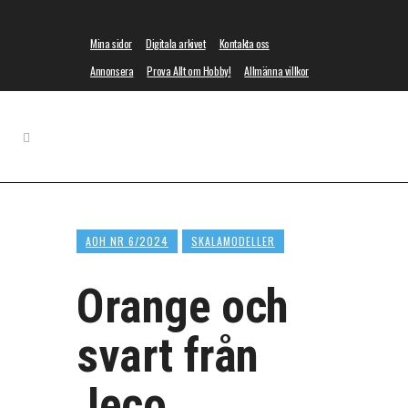
Mina sidor
Digitala arkivet
Kontakta oss
Annonsera
Prova Allt om Hobby!
Allmänna villkor
AOH NR 6/2024
SKALAMODELLER
Orange och
svart från
Jeco