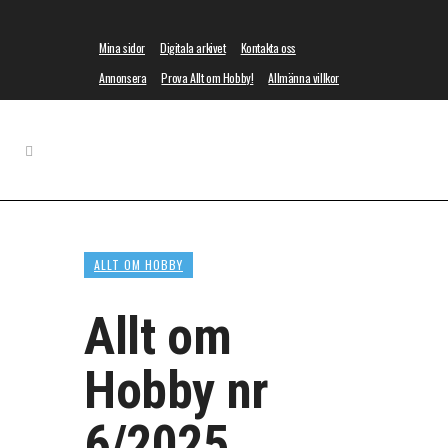
Mina sidor
Digitala arkivet
Kontakta oss
Annonsera
Prova Allt om Hobby!
Allmänna villkor
ALLT OM HOBBY
Allt om
Hobby nr
6/2025