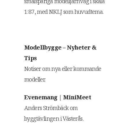
smalspåriga modelljärnväg i skala
1:87, med NKLJ som huvudtema.
Modellbygge – Nyheter &
Tips
Notiser om nya eller kommande
modeller.
Evenemang | MiniMeet
Anders Strömbäck om
byggtävlingen i Västerås.