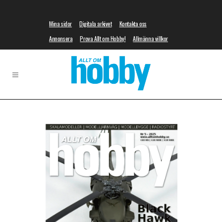
Mina sidor
Digitala arkivet
Kontakta oss
Annonsera
Prova Allt om Hobby!
Allmänna villkor