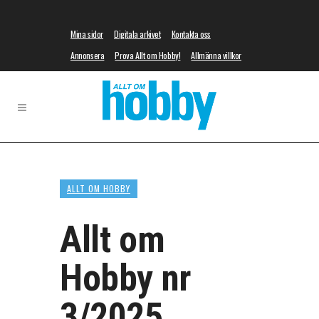
Mina sidor
Digitala arkivet
Kontakta oss
Annonsera
Prova Allt om Hobby!
Allmänna villkor
ALLT OM HOBBY
Allt om
Hobby nr
3/2025