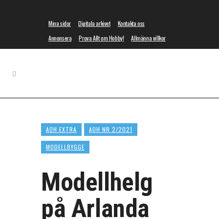
Mina sidor
Digitala arkivet
Kontakta oss
Annonsera
Prova Allt om Hobby!
Allmänna villkor
AOH EXTRA
AOH NR 2/2021
MODELLBYGGE
Modellhelg
på Arlanda