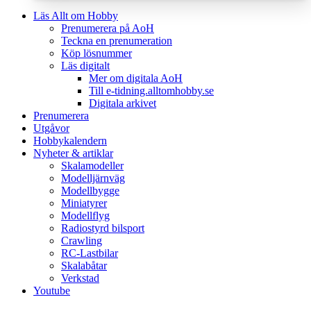
Läs Allt om Hobby
Prenumerera på AoH
Teckna en prenumeration
Köp lösnummer
Läs digitalt
Mer om digitala AoH
Till e-tidning.alltomhobby.se
Digitala arkivet
Prenumerera
Utgåvor
Hobbykalendern
Nyheter & artiklar
Skalamodeller
Modelljärnväg
Modellbygge
Miniatyrer
Modellflyg
Radiostyrd bilsport
Crawling
RC-Lastbilar
Skalabåtar
Verkstad
Youtube