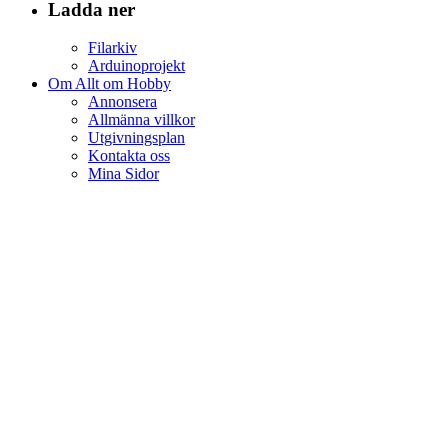
Ladda ner
Filarkiv
Arduinoprojekt
Om Allt om Hobby
Annonsera
Allmänna villkor
Utgivningsplan
Kontakta oss
Mina Sidor