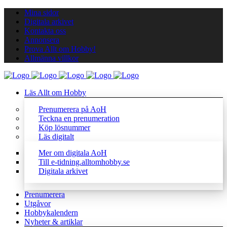
Mina sidor
Digitala arkivet
Kontakta oss
Annonsera
Prova Allt om Hobby!
Allmänna villkor
Läs Allt om Hobby
Prenumerera på AoH
Teckna en prenumeration
Köp lösnummer
Läs digitalt
Mer om digitala AoH
Till e-tidning.alltomhobby.se
Digitala arkivet
Prenumerera
Utgåvor
Hobbykalendern
Nyheter & artiklar