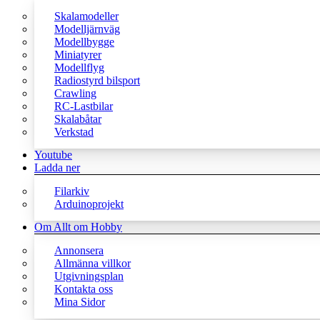
Skalamodeller
Modelljärnväg
Modellbygge
Miniatyrer
Modellflyg
Radiostyrd bilsport
Crawling
RC-Lastbilar
Skalabåtar
Verkstad
Youtube
Ladda ner
Filarkiv
Arduinoprojekt
Om Allt om Hobby
Annonsera
Allmänna villkor
Utgivningsplan
Kontakta oss
Mina Sidor