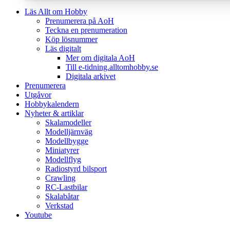
Läs Allt om Hobby
Prenumerera på AoH
Teckna en prenumeration
Köp lösnummer
Läs digitalt
Mer om digitala AoH
Till e-tidning.alltomhobby.se
Digitala arkivet
Prenumerera
Utgåvor
Hobbykalendern
Nyheter & artiklar
Skalamodeller
Modelljärnväg
Modellbygge
Miniatyrer
Modellflyg
Radiostyrd bilsport
Crawling
RC-Lastbilar
Skalabåtar
Verkstad
Youtube