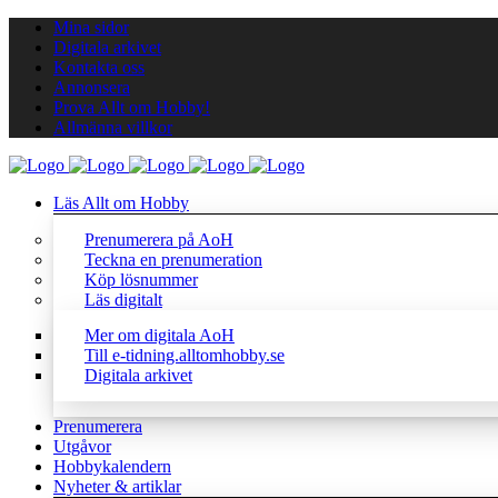
Mina sidor
Digitala arkivet
Kontakta oss
Annonsera
Prova Allt om Hobby!
Allmänna villkor
Läs Allt om Hobby
Prenumerera på AoH
Teckna en prenumeration
Köp lösnummer
Läs digitalt
Mer om digitala AoH
Till e-tidning.alltomhobby.se
Digitala arkivet
Prenumerera
Utgåvor
Hobbykalendern
Nyheter & artiklar