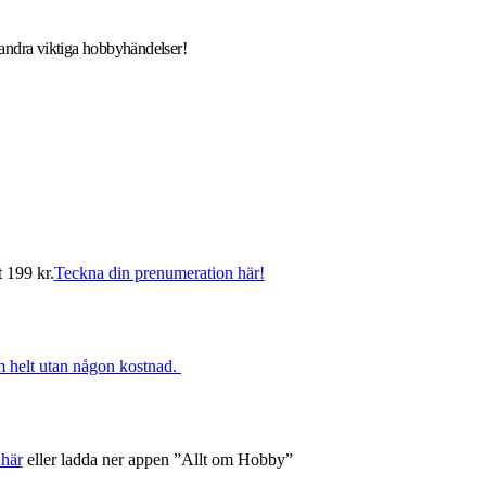
d andra viktiga hobbyhändelser!
t 199 kr.
Teckna din prenumeration här!
rm helt utan någon kostnad.
 här
eller ladda ner appen ”Allt om Hobby”