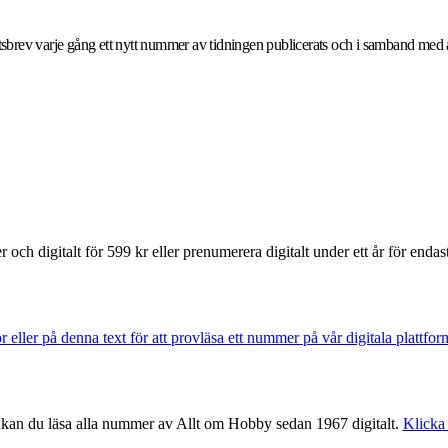
yhetsbrev varje gång ett nytt nummer av tidningen publicerats och i samband me
och digitalt för 599 kr eller prenumerera digitalt under ett år för endas
 eller på denna text för att provläsa ett nummer på vår digitala plattfo
) kan du läsa alla nummer av Allt om Hobby sedan 1967 digitalt.
Klicka