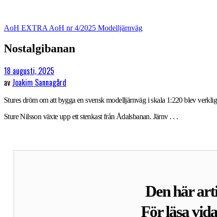
AoH EXTRA
AoH nr 4/2025
Modelljärnväg
Nostalgibanan
18 augusti, 2025
av
Joakim Sannagård
Stures dröm om att bygga en svensk modelljärnväg i skala 1:220 blev verkli
Sture Nilsson växte upp ett stenkast från Ådalsbanan. Järnv . . .
Den här arti
För läsa vid