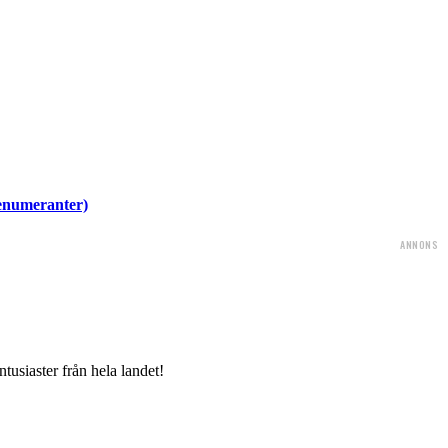
renumeranter)
ANNONS
tusiaster från hela landet!