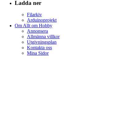
Ladda ner
Filarkiv
Arduinoprojekt
Om Allt om Hobby
Annonsera
Allmänna villkor
Utgivningsplan
Kontakta oss
Mina Sidor