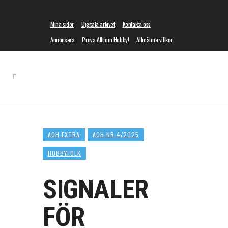
Mina sidor
Digitala arkivet
Kontakta oss
Annonsera
Prova Allt om Hobby!
Allmänna villkor
AOH EXTRA
AOH NR 4/2025
HOBBYFOLK
SIGNALER
FÖR