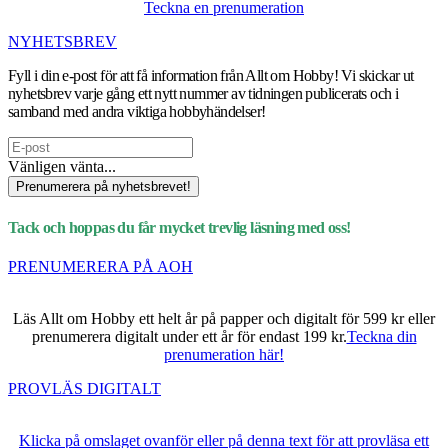
Teckna en prenumeration
NYHETSBREV
Fyll i din e-post för att få information från Allt om Hobby! Vi skickar ut
nyhetsbrev varje gång ett nytt nummer av tidningen publicerats och i
samband med andra viktiga hobbyhändelser!
Vänligen vänta...
Prenumerera på nyhetsbrevet!
Tack och hoppas du får mycket trevlig läsning med oss!
PRENUMERERA PÅ AOH
Läs Allt om Hobby ett helt år på papper och digitalt för 599 kr eller
prenumerera digitalt under ett år för endast 199 kr.
Teckna din
prenumeration här!
PROVLÄS DIGITALT
Klicka på omslaget ovanför eller på denna text för att provläsa ett