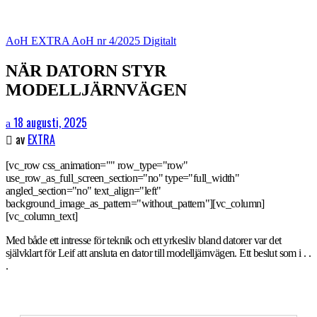
AoH EXTRA
AoH nr 4/2025
Digitalt
NÄR DATORN STYR
MODELLJÄRNVÄGEN
18 augusti, 2025
av
EXTRA
[vc_row css_animation="" row_type="row"
use_row_as_full_screen_section="no" type="full_width"
angled_section="no" text_align="left"
background_image_as_pattern="without_pattern"][vc_column]
[vc_column_text]
Med både ett intresse för teknik och ett yrkesliv bland datorer var det
självklart för Leif att ansluta en dator till modelljärnvägen. Ett beslut som i . .
.