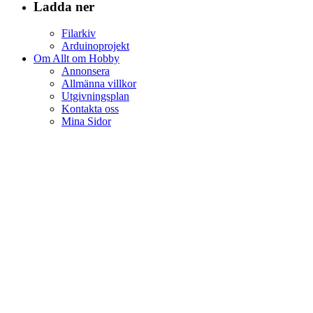
Ladda ner
Filarkiv
Arduinoprojekt
Om Allt om Hobby
Annonsera
Allmänna villkor
Utgivningsplan
Kontakta oss
Mina Sidor