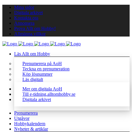
Mina sidor
Digitala arkivet
Kontakta oss
Annonsera
Prova Allt om Hobby!
Allmänna villkor
Läs Allt om Hobby
Prenumerera på AoH
Teckna en prenumeration
Köp lösnummer
Läs digitalt
Mer om digitala AoH
Till e-tidning.alltomhobby.se
Digitala arkivet
Prenumerera
Utgåvor
Hobbykalendern
Nyheter & artiklar