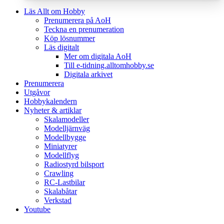
Läs Allt om Hobby
Prenumerera på AoH
Teckna en prenumeration
Köp lösnummer
Läs digitalt
Mer om digitala AoH
Till e-tidning.alltomhobby.se
Digitala arkivet
Prenumerera
Utgåvor
Hobbykalendern
Nyheter & artiklar
Skalamodeller
Modelljärnväg
Modellbygge
Miniatyrer
Modellflyg
Radiostyrd bilsport
Crawling
RC-Lastbilar
Skalabåtar
Verkstad
Youtube