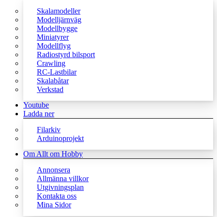
Skalamodeller
Modelljärnväg
Modellbygge
Miniatyrer
Modellflyg
Radiostyrd bilsport
Crawling
RC-Lastbilar
Skalabåtar
Verkstad
Youtube
Ladda ner
Filarkiv
Arduinoprojekt
Om Allt om Hobby
Annonsera
Allmänna villkor
Utgivningsplan
Kontakta oss
Mina Sidor