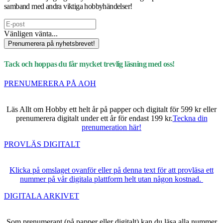
samband med andra viktiga hobbyhändelser!
Vänligen vänta...
Prenumerera på nyhetsbrevet!
Tack och hoppas du får mycket trevlig läsning med oss!
PRENUMERERA PÅ AOH
Läs Allt om Hobby ett helt år på papper och digitalt för 599 kr eller
prenumerera digitalt under ett år för endast 199 kr.
Teckna din
prenumeration här!
PROVLÄS DIGITALT
Klicka på omslaget ovanför eller på denna text för att provläsa ett
nummer på vår digitala plattform helt utan någon kostnad.
DIGITALA ARKIVET
Som prenumerant (på papper eller digitalt) kan du läsa alla nummer