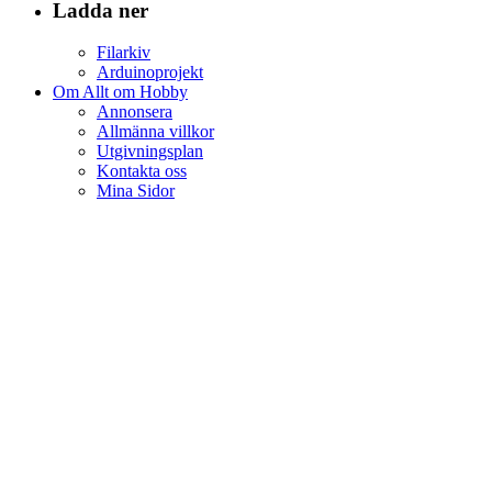
Ladda ner
Filarkiv
Arduinoprojekt
Om Allt om Hobby
Annonsera
Allmänna villkor
Utgivningsplan
Kontakta oss
Mina Sidor