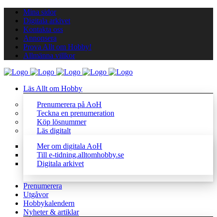
Mina sidor
Digitala arkivet
Kontakta oss
Annonsera
Prova Allt om Hobby!
Allmänna villkor
Läs Allt om Hobby
Prenumerera på AoH
Teckna en prenumeration
Köp lösnummer
Läs digitalt
Mer om digitala AoH
Till e-tidning.alltomhobby.se
Digitala arkivet
Prenumerera
Utgåvor
Hobbykalendern
Nyheter & artiklar