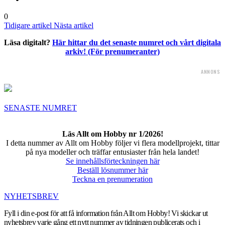
0
Tidigare artikel
Nästa artikel
Läsa digitalt?
Här hittar du det senaste numret och vårt digitala
arkiv! (För prenumeranter)
ANNONS
SENASTE NUMRET
Läs Allt om Hobby nr 1/2026!
I detta nummer av Allt om Hobby följer vi flera modellprojekt, tittar
på nya modeller och träffar entusiaster från hela landet!
Se innehållsförteckningen här
Beställ lösnummer här
Teckna en prenumeration
NYHETSBREV
Fyll i din e-post för att få information från Allt om Hobby! Vi skickar ut
nyhetsbrev varje gång ett nytt nummer av tidningen publicerats och i