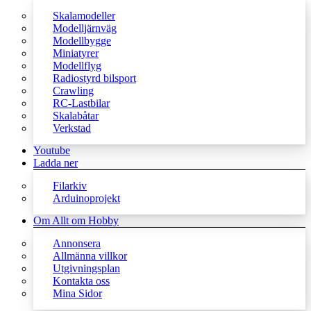
Skalamodeller
Modelljärnväg
Modellbygge
Miniatyrer
Modellflyg
Radiostyrd bilsport
Crawling
RC-Lastbilar
Skalabåtar
Verkstad
Youtube
Ladda ner
Filarkiv
Arduinoprojekt
Om Allt om Hobby
Annonsera
Allmänna villkor
Utgivningsplan
Kontakta oss
Mina Sidor