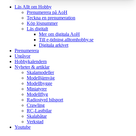
Läs Allt om Hobby
Prenumerera på AoH
Teckna en prenumeration
Köp lösnummer
Läs digitalt
Mer om digitala AoH
Till e-tidning.alltomhobby.se
Digitala arkivet
Prenumerera
Utgåvor
Hobbykalendern
Nyheter & artiklar
Skalamodeller
Modelljärnväg
Modellbygge
Miniatyrer
Modellflyg
Radiostyrd bilsport
Crawling
RC-Lastbilar
Skalabåtar
Verkstad
Youtube