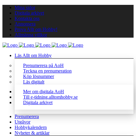
Mina sidor
Digitala arkivet
Kontakta oss
Annonsera
Prova Allt om Hobby!
Allmänna villkor
Läs Allt om Hobby
Prenumerera på AoH
Teckna en prenumeration
Köp lösnummer
Läs digitalt
Mer om digitala AoH
Till e-tidning.alltomhobby.se
Digitala arkivet
Prenumerera
Utgåvor
Hobbykalendern
Nyheter & artiklar