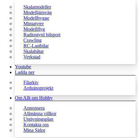
Skalamodeller
Modelljärnväg
Modellbygge
Miniatyrer
Modellflyg
Radiostyrd bilsport
Crawling
RC-Lastbilar
Skalabåtar
Verkstad
Youtube
Ladda ner
Filarkiv
Arduinoprojekt
Om Allt om Hobby
Annonsera
Allmänna villkor
Utgivningsplan
Kontakta oss
Mina Sidor