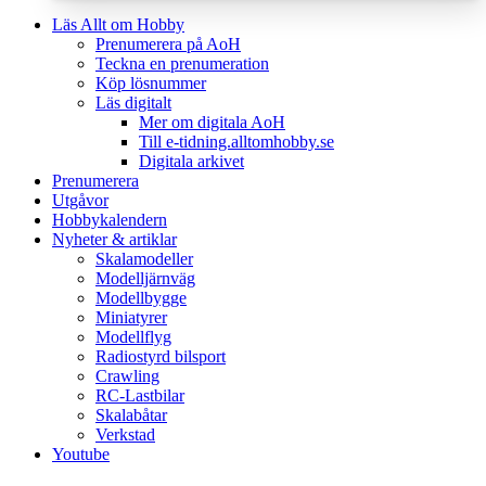
Läs Allt om Hobby
Prenumerera på AoH
Teckna en prenumeration
Köp lösnummer
Läs digitalt
Mer om digitala AoH
Till e-tidning.alltomhobby.se
Digitala arkivet
Prenumerera
Utgåvor
Hobbykalendern
Nyheter & artiklar
Skalamodeller
Modelljärnväg
Modellbygge
Miniatyrer
Modellflyg
Radiostyrd bilsport
Crawling
RC-Lastbilar
Skalabåtar
Verkstad
Youtube