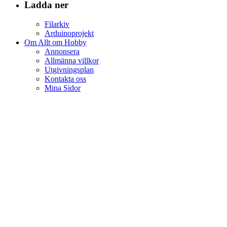
Ladda ner
Filarkiv
Arduinoprojekt
Om Allt om Hobby
Annonsera
Allmänna villkor
Utgivningsplan
Kontakta oss
Mina Sidor