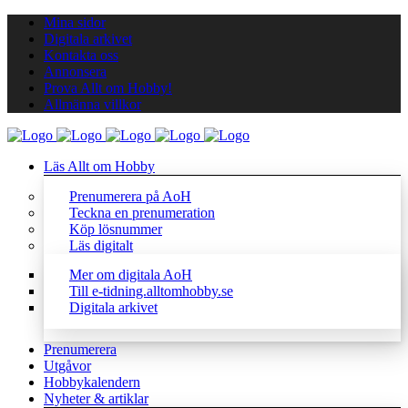
Mina sidor
Digitala arkivet
Kontakta oss
Annonsera
Prova Allt om Hobby!
Allmänna villkor
Läs Allt om Hobby
Prenumerera på AoH
Teckna en prenumeration
Köp lösnummer
Läs digitalt
Mer om digitala AoH
Till e-tidning.alltomhobby.se
Digitala arkivet
Prenumerera
Utgåvor
Hobbykalendern
Nyheter & artiklar