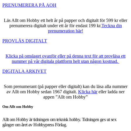
PRENUMERERA PÅ AOH
Läs Allt om Hobby ett helt år på papper och digitalt för 599 kr eller
prenumerera digitalt under ett år för endast 199 kr.
Teckna din
prenumeration här!
PROVLÄS DIGITALT
Klicka på omslaget ovanför eller på denna text för att provläsa ett
nummer på vår digitala plattform helt utan någon kostnad.
DIGITALA ARKIVET
Som prenumerant (på papper eller digitalt) kan du läsa alla nummer
av Allt om Hobby sedan 1967 digitalt.
Klicka här
eller ladda ner
appen ”Allt om Hobby”
Om Allt om Hobby
Allt om Hobby är tidningen om teknisk hobby. Tidningen ges ut sex
gånger om året av Hobbypress Förlag.