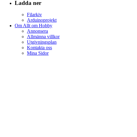
Ladda ner
Filarkiv
Arduinoprojekt
Om Allt om Hobby
Annonsera
Allmänna villkor
Utgivningsplan
Kontakta oss
Mina Sidor