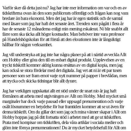
Varför sker då detta just nu? Jag har inte mer information om var och en av
tidskrifterna ovan än den som publicerats offentligt och frågan kan nog vara
bredare än bara ekonomi. Men det jag har är egen statistik och de samtal
med läsare som jag har haft det senaste året. Trenden som pågått i flera år
har de senaste 12 månaderna enligt min mening eskalerat. Ni blir snabbt allt
färre som ska täcka allt högre kostnader. Man behöver inte vara professor
på Handelshögskolan för att förstå att den ekvationen inte är långsiktigt
hållbar för någon verksamhet.
Jag vill understryka att jag inte har några planer på att i närtid avveckla Allt
om Hobby eller göra den till en enbart digital produkt. Upplevelsen av en
tryckt tidskrift kommer aldrig kunna ersättas av en digital kopia, men jag
kan också se stora fördelar med det digitala. Jag vet att ni är ett par tusen
personer som ser fram emot varje nytt nummer på papper i brevlådan, men
att trycka och skicka tidningar blir allt dyrare.
Jag har verkligen uppskattat allt ert stöd under de snart nio år jag haft
förmånen att arbeta med utgivningen av Allt om Hobby. Med mycket små
marginaler har dock varje pausad eller uppsagd prenumeration och varje
osålt lösnummer en betydelse för hur framtiden kommer att se ut även för
denna tidskrift. Om du gillar det som jag och mina vänner skapar i Allt om
Hobby hoppas jag på ditt fortsatta stöd i arbetet med att ge ut tidskriften.
Prata med kompisar om tidskriften, dela våra artiklar i sociala medier och
glöm inte förnya prenumerationen! Du är mycket betydelsefull för Allt om