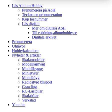
Läs Allt om Hobby
Prenumerera på AoH
Teckna en prenumeration
Köp lösnummer
Läs digitalt
Mer om digitala AoH
Till e-tidning.alltomhobby.se
Digitala arkivet
Prenumerera
Utgåvor
Hobbykalendern
Nyheter & artiklar
Skalamodeller
Modelljärnväg
Modellbygge
Miniatyrer
Modellflyg
Radiostyrd bilsport
Crawling
RC-Lastbilar
Skalabåtar
Verkstad
Youtube