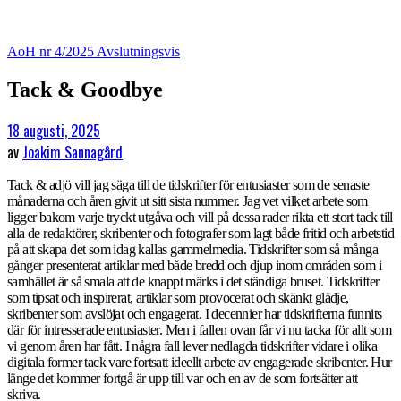
AoH nr 4/2025
Avslutningsvis
Tack & Goodbye
18 augusti, 2025
av
Joakim Sannagård
Tack & adjö vill jag säga till de tidskrifter för entusiaster som de senaste
månaderna och åren givit ut sitt sista nummer. Jag vet vilket arbete som
ligger bakom varje tryckt utgåva och vill på dessa rader rikta ett stort tack till
alla de redaktörer, skribenter och fotografer som lagt både fritid och arbetstid
på att skapa det som idag kallas gammelmedia. Tidskrifter som så många
gånger presenterat artiklar med både bredd och djup inom områden som i
samhället är så smala att de knappt märks i det ständiga bruset. Tidskrifter
som tipsat och inspirerat, artiklar som provocerat och skänkt glädje,
skribenter som avslöjat och engagerat. I decennier har tidskrifterna funnits
där för intresserade entusiaster. Men i fallen ovan får vi nu tacka för allt som
vi genom åren har fått. I några fall lever nedlagda tidskrifter vidare i olika
digitala former tack vare fortsatt ideellt arbete av engagerade skribenter. Hur
länge det kommer fortgå är upp till var och en av de som fortsätter att
skriva.