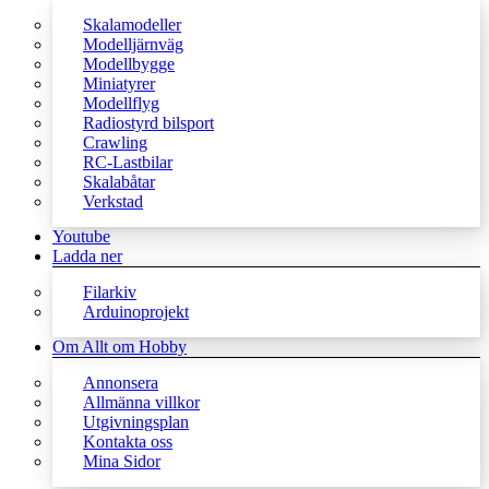
Skalamodeller
Modelljärnväg
Modellbygge
Miniatyrer
Modellflyg
Radiostyrd bilsport
Crawling
RC-Lastbilar
Skalabåtar
Verkstad
Youtube
Ladda ner
Filarkiv
Arduinoprojekt
Om Allt om Hobby
Annonsera
Allmänna villkor
Utgivningsplan
Kontakta oss
Mina Sidor