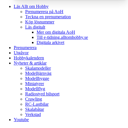
Läs Allt om Hobby
Prenumerera på AoH
Teckna en prenumeration
Köp lösnummer
Läs digitalt
Mer om digitala AoH
Till e-tidning.alltomhobby.se
Digitala arkivet
Prenumerera
Utgåvor
Hobbykalendern
Nyheter & artiklar
Skalamodeller
Modelljärnväg
Modellbygge
Miniatyrer
Modellflyg
Radiostyrd bilsport
Crawling
RC-Lastbilar
Skalabåtar
Verkstad
Youtube