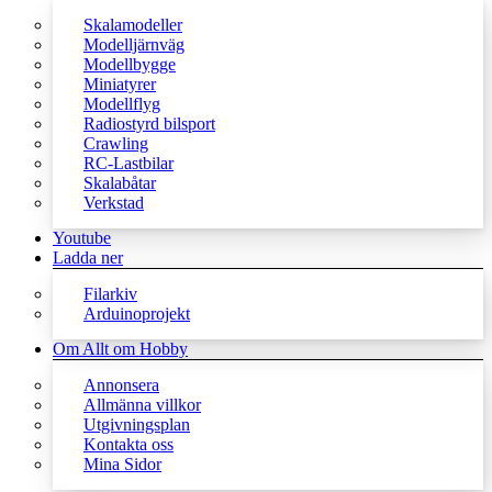
Skalamodeller
Modelljärnväg
Modellbygge
Miniatyrer
Modellflyg
Radiostyrd bilsport
Crawling
RC-Lastbilar
Skalabåtar
Verkstad
Youtube
Ladda ner
Filarkiv
Arduinoprojekt
Om Allt om Hobby
Annonsera
Allmänna villkor
Utgivningsplan
Kontakta oss
Mina Sidor