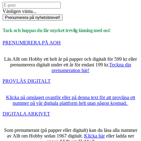
Vänligen vänta...
Prenumerera på nyhetsbrevet!
Tack och hoppas du får mycket trevlig läsning med oss!
PRENUMERERA PÅ AOH
Läs Allt om Hobby ett helt år på papper och digitalt för 599 kr eller
prenumerera digitalt under ett år för endast 199 kr.
Teckna din
prenumeration här!
PROVLÄS DIGITALT
Klicka på omslaget ovanför eller på denna text för att provläsa ett
nummer på vår digitala plattform helt utan någon kostnad.
DIGITALA ARKIVET
Som prenumerant (på papper eller digitalt) kan du läsa alla nummer
av Allt om Hobby sedan 1967 digitalt.
Klicka här
eller ladda ner