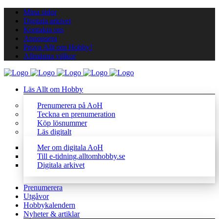
Mina sidor
Digitala arkivet
Kontakta oss
Annonsera
Prova Allt om Hobby!
Allmänna villkor
Läs Allt om Hobby
Prenumerera på AoH
Teckna en prenumeration
Köp lösnummer
Läs digitalt
Mer om digitala AoH
Till e-tidning.alltomhobby.se
Digitala arkivet
Prenumerera
Utgåvor
Hobbykalendern
Nyheter & artiklar