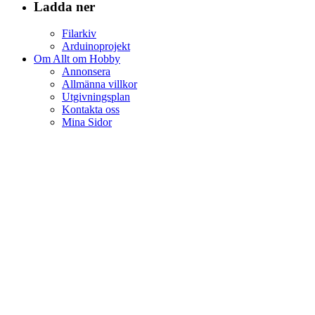
Ladda ner
Filarkiv
Arduinoprojekt
Om Allt om Hobby
Annonsera
Allmänna villkor
Utgivningsplan
Kontakta oss
Mina Sidor