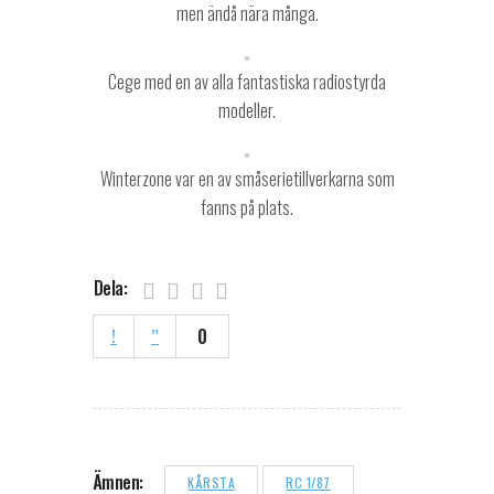
men ändå nära många.
Cege med en av alla fantastiska radiostyrda
modeller.
Winterzone var en av småserietillverkarna som
fanns på plats.
Dela:
0
Ämnen:
KÅRSTA
RC 1/87