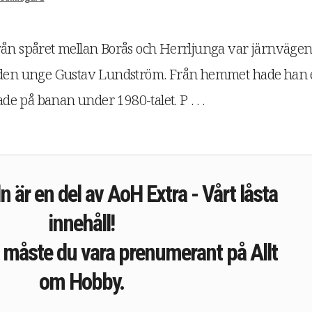
rån spåret mellan Borås och Herrljunga var järnväge
r den unge Gustav Lundström. Från hemmet hade han
ade på banan under 1980-talet. P . . .
n är en del av AoH Extra - Vårt låsta
innehåll!
e måste du vara prenumerant på Allt
om Hobby.