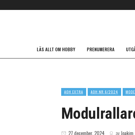
LÄS ALLT OM HOBBY
PRENUMERERA
UTG
AOH EXTRA
AOH NR 6/2024
MODE
Modulrallar
27 december, 2024
av
Joakim