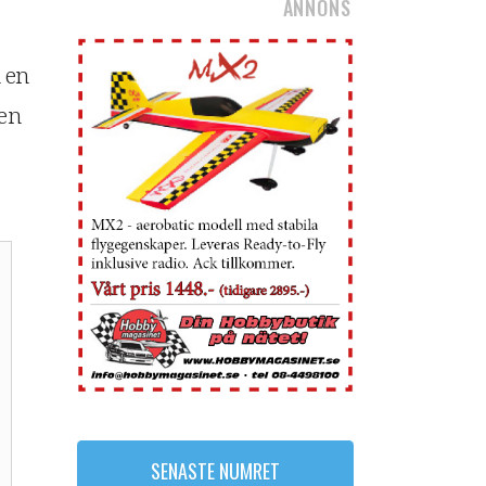
ANNONS
n en
 en
SENASTE NUMRET