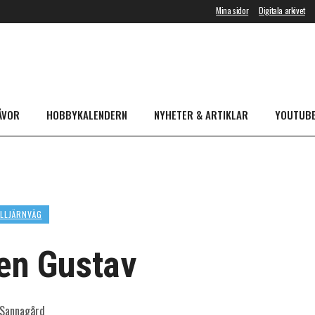
Mina sidor
Digitala arkivet
ÅVOR
HOBBYKALENDERN
NYHETER & ARTIKLAR
YOUTUB
LLJÄRNVÄG
en Gustav
 Sannagård