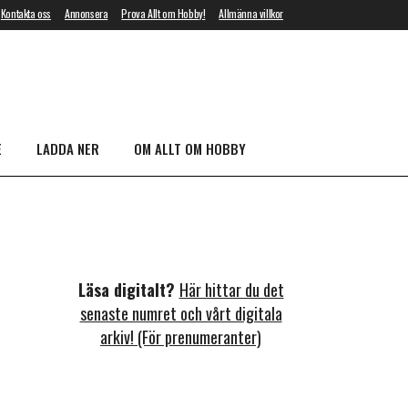
Kontakta oss
Annonsera
Prova Allt om Hobby!
Allmänna villkor
E
LADDA NER
OM ALLT OM HOBBY
Läsa digitalt?
Här hittar du det
senaste numret och vårt digitala
arkiv! (För prenumeranter)