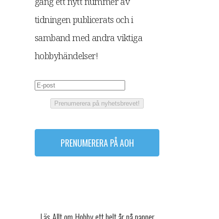
gång ett nytt nummer av
tidningen publicerats och i
samband med andra viktiga
hobbyhändelser!
Prenumerera på nyhetsbrevet!
PRENUMERERA PÅ AOH
Läs Allt om Hobby ett helt år på papper