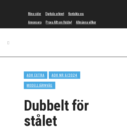
Mina sidor
Digitala arkivet
Kontakta oss
Annonsera
Prova Allt om Hobby!
Allmänna villkor
AOH EXTRA
AOH NR 6/2024
MODELLJÄRNVÄG
Dubbelt för
stålet