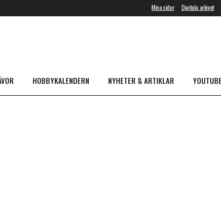
Mina sidor
Digitala arkivet
ÅVOR
HOBBYKALENDERN
NYHETER & ARTIKLAR
YOUTUB