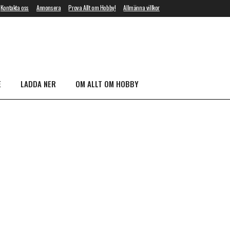
Kontakta oss
Annonsera
Prova Allt om Hobby!
Allmänna villkor
E
LADDA NER
OM ALLT OM HOBBY