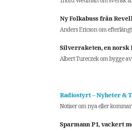
Thord Wedman om svensk stri
Ny Folkabuss från Revell
Anders Ericson om efterlängt
Silverraketen, en norsk 
Albert Tureczek om bygge av 
Radiostyrt – Nyheter & T
Notiser om nya eller komman
Sparmann P1, vackert mo