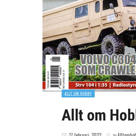
ALLT OM HOBBY
Allt om Hob
17 februari, 2022
av
Alltomho