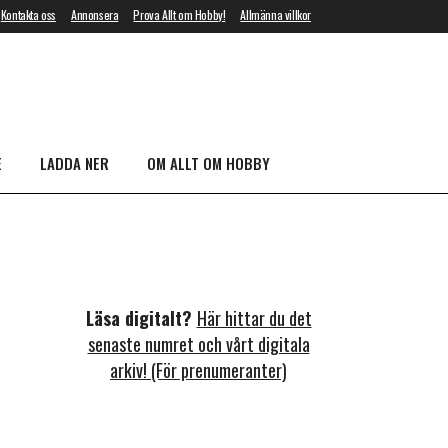
Kontakta oss
Annonsera
Prova Allt om Hobby!
Allmänna villkor
E
LADDA NER
OM ALLT OM HOBBY
Läsa digitalt?
Här hittar du det
senaste numret och vårt digitala
arkiv! (För prenumeranter)