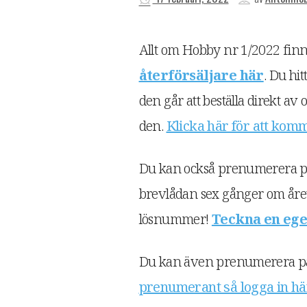
Allt om Hobby nr 1/2022 finns 
återförsäljare här
. Du hi
den går att beställa direkt av
den.
Klicka här för att komm
Du kan också prenumerera på
brevlådan sex gånger om året, 
lösnummer!
Teckna en eg
Du kan även prenumerera på 
prenumerant så logga in här 