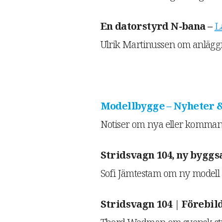
En datorstyrd N-bana –
L
Ulrik Martinussen om anläggn
Modellbygge – Nyheter &
Notiser om nya eller komman
Stridsvagn 104, ny byggsat
Sofi Jämtestam om ny modell
Stridsvagn 104 | Förebil