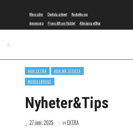
Mina sidor
Digitala arkivet
Kontakta oss
Annonsera
Prova Allt om Hobby!
Allmänna villkor
AOH EXTRA
AOH NR 3/2025
MODELLBYGGE
Nyheter&Tips
27 juni, 2025
av
EXTRA