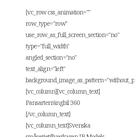
[vc_row css_animation=""
row_type="row"
use_row_as_full_screen_section="no"
type="full_width"
angled_section="no"
text_align="left"
background_image_as_pattern="without_pat
[vc_column][vc_column_text]
Pansarterrängbil 360
[/vc_column_text]
[vc_column_text]Svenska
småserietillverkaren JB Models