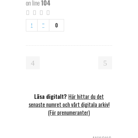
on line
104
0
Läsa digitalt?
Här hittar du det
senaste numret och vårt digitala arkiv!
(För prenumeranter)