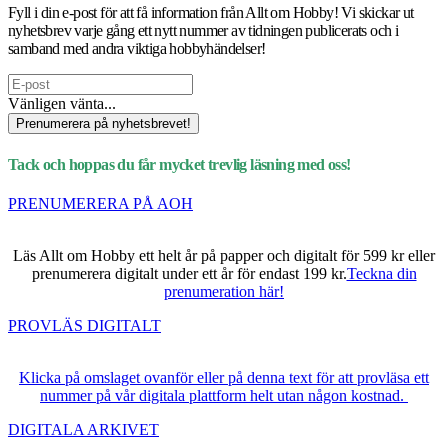
Fyll i din e-post för att få information från Allt om Hobby! Vi skickar ut
nyhetsbrev varje gång ett nytt nummer av tidningen publicerats och i
samband med andra viktiga hobbyhändelser!
Vänligen vänta...
Prenumerera på nyhetsbrevet!
Tack och hoppas du får mycket trevlig läsning med oss!
PRENUMERERA PÅ AOH
Läs Allt om Hobby ett helt år på papper och digitalt för 599 kr eller
prenumerera digitalt under ett år för endast 199 kr.
Teckna din
prenumeration här!
PROVLÄS DIGITALT
Klicka på omslaget ovanför eller på denna text för att provläsa ett
nummer på vår digitala plattform helt utan någon kostnad.
DIGITALA ARKIVET