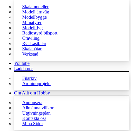
Skalamodeller
Modelljärnväg
Modellbygge
Miniatyrer
Modellflyg
Radiostyrd bilsport
Crawling
RC-Lastbilar
Skalabåtar
Verkstad
Youtube
Ladda ner
Filarkiv
Arduinoprojekt
Om Allt om Hobby
Annonsera
Allmänna villkor
Utgivningsplan
Kontakta oss
Mina Sidor