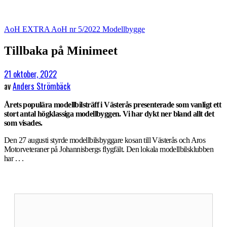
AoH EXTRA
AoH nr 5/2022
Modellbygge
Tillbaka på Minimeet
21 oktober, 2022
av
Anders Strömbäck
Årets populära modellbilsträff i Västerås presenterade som vanligt ett
stort antal högklassiga modellbyggen. Vi har dykt ner bland allt det
som visades.
Den 27 augusti styrde modellbilsbyggare kosan till Västerås och Aros
Motorveteraner på Johannisbergs flygfält. Den lokala modellbilsklubben
har . . .