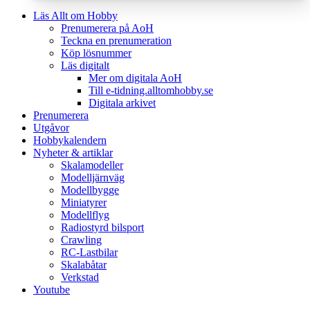
Läs Allt om Hobby
Prenumerera på AoH
Teckna en prenumeration
Köp lösnummer
Läs digitalt
Mer om digitala AoH
Till e-tidning.alltomhobby.se
Digitala arkivet
Prenumerera
Utgåvor
Hobbykalendern
Nyheter & artiklar
Skalamodeller
Modelljärnväg
Modellbygge
Miniatyrer
Modellflyg
Radiostyrd bilsport
Crawling
RC-Lastbilar
Skalabåtar
Verkstad
Youtube