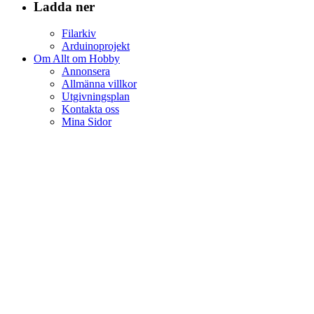
Ladda ner
Filarkiv
Arduinoprojekt
Om Allt om Hobby
Annonsera
Allmänna villkor
Utgivningsplan
Kontakta oss
Mina Sidor