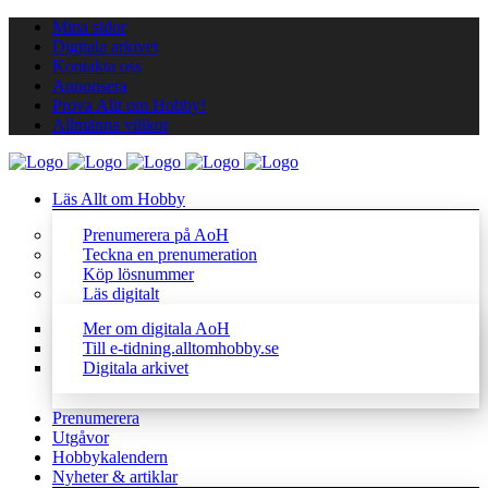
Mina sidor
Digitala arkivet
Kontakta oss
Annonsera
Prova Allt om Hobby!
Allmänna villkor
Läs Allt om Hobby
Prenumerera på AoH
Teckna en prenumeration
Köp lösnummer
Läs digitalt
Mer om digitala AoH
Till e-tidning.alltomhobby.se
Digitala arkivet
Prenumerera
Utgåvor
Hobbykalendern
Nyheter & artiklar