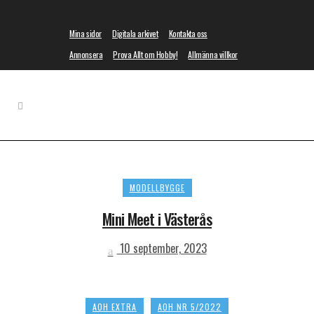
Mina sidor
Digitala arkivet
Kontakta oss
Annonsera
Prova Allt om Hobby!
Allmänna villkor
MODELLBYGGE
Mini Meet i Västerås
10 september, 2023
AOH EXTRA
AOH NR 5/2022