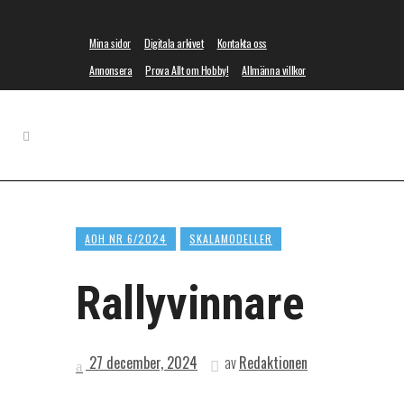
Mina sidor
Digitala arkivet
Kontakta oss
Annonsera
Prova Allt om Hobby!
Allmänna villkor
AOH NR 6/2024
SKALAMODELLER
Rallyvinnare
27 december, 2024
av
Redaktionen