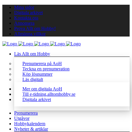
Mina sidor
Digitala arkivet
Kontakta oss
Annonsera
Prova Allt om Hobby!
Allmänna villkor
Läs Allt om Hobby
Prenumerera på AoH
Teckna en prenumeration
Köp lösnummer
Läs digitalt
Mer om digitala AoH
Till e-tidning.alltomhobby.se
Digitala arkivet
Prenumerera
Utgåvor
Hobbykalendern
Nyheter & artiklar