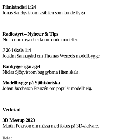
Filmkändis i 1:24
Jonas Sandqvist om lastbilen som kunde flyga
Radiostyrt – Nyheter & Tips
Notiser om nya eller kommande modeller.
J 26 i skala 1:4
Joakim Sannagård om Thomas Wenzels modellbygge
Banbygge i garaget
Niclas Sjöqvist om buggybana i liten skala.
Modellbygge på Sjöhistoriska
Johan Jacobsson Franzén om populär modellhelg.
Verkstad
3D Meetup 2023
Martin Peterson om mässa med fokus på 3D-skrivare.
Dela: