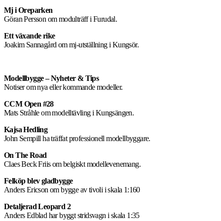
Mj i Oreparken
Göran Persson om modulträff i Furudal.
Ett växande rike
Joakim Sannagård om mj-utställning i Kungsör.
Modellbygge – Nyheter & Tips
Notiser om nya eller kommande modeller.
CCM Open #28
Mats Stråhle om modelltävling i Kungsängen.
Kajsa Hedling
John Sempill ha träffat professionell modellbyggare.
On The Road
Claes Beck Friis om belgiskt modellevenemang.
Felköp blev gladbygge
Anders Ericson om bygge av tivoli i skala 1:160
Detaljerad Leopard 2
Anders Edblad har byggt stridsvagn i skala 1:35