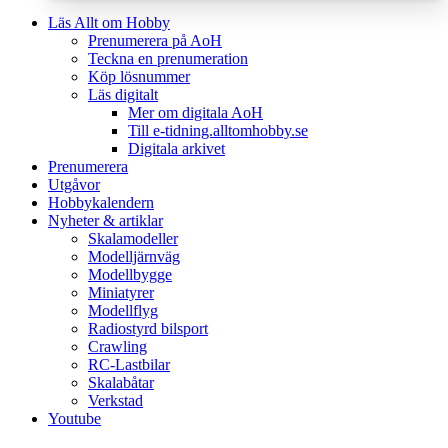
Läs Allt om Hobby
Prenumerera på AoH
Teckna en prenumeration
Köp lösnummer
Läs digitalt
Mer om digitala AoH
Till e-tidning.alltomhobby.se
Digitala arkivet
Prenumerera
Utgåvor
Hobbykalendern
Nyheter & artiklar
Skalamodeller
Modelljärnväg
Modellbygge
Miniatyrer
Modellflyg
Radiostyrd bilsport
Crawling
RC-Lastbilar
Skalabåtar
Verkstad
Youtube