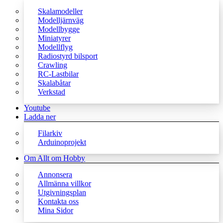
Skalamodeller
Modelljärnväg
Modellbygge
Miniatyrer
Modellflyg
Radiostyrd bilsport
Crawling
RC-Lastbilar
Skalabåtar
Verkstad
Youtube
Ladda ner
Filarkiv
Arduinoprojekt
Om Allt om Hobby
Annonsera
Allmänna villkor
Utgivningsplan
Kontakta oss
Mina Sidor