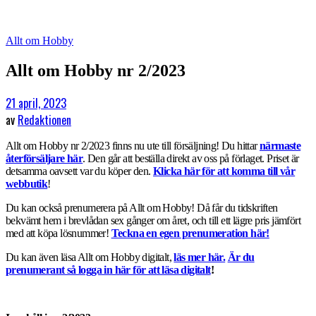
Allt om Hobby
Allt om Hobby nr 2/2023
21 april, 2023
av
Redaktionen
Allt om Hobby nr 2/2023 finns nu ute till försäljning! Du hittar
närmaste
återförsäljare här
. Den går att beställa direkt av oss på förlaget. Priset är
detsamma oavsett var du köper den.
Klicka här för att komma till vår
webbutik
!
Du kan också prenumerera på Allt om Hobby! Då får du tidskriften
bekvämt hem i brevlådan sex gånger om året, och till ett lägre pris jämfört
med att köpa lösnummer!
Teckna en egen prenumeration här!
Du kan även läsa Allt om Hobby digitalt,
läs mer här.
Är du
prenumerant så logga in här för att läsa digitalt
!