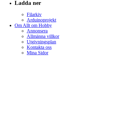
Ladda ner
Filarkiv
Arduinoprojekt
Om Allt om Hobby
Annonsera
Allmänna villkor
Utgivningsplan
Kontakta oss
Mina Sidor