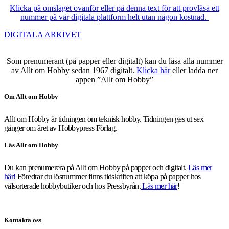
Klicka på omslaget ovanför eller på denna text för att provläsa ett
nummer på vår digitala plattform helt utan någon kostnad.
DIGITALA ARKIVET
Som prenumerant (på papper eller digitalt) kan du läsa alla nummer
av Allt om Hobby sedan 1967 digitalt.
Klicka här
eller ladda ner
appen ”Allt om Hobby”
Om Allt om Hobby
Allt om Hobby är tidningen om teknisk hobby. Tidningen ges ut sex
gånger om året av Hobbypress Förlag.
Läs Allt om Hobby
Du kan prenumerera på Allt om Hobby på papper och digitalt.
Läs mer
här!
Föredrar du lösnummer finns tidskriften att köpa på papper hos
välsorterade hobbybutiker och hos Pressbyrån.
Läs mer här
!
Kontakta oss