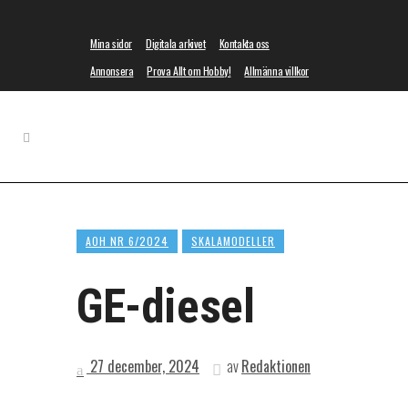
Mina sidor
Digitala arkivet
Kontakta oss
Annonsera
Prova Allt om Hobby!
Allmänna villkor
AOH NR 6/2024
SKALAMODELLER
GE-diesel
27 december, 2024
av
Redaktionen