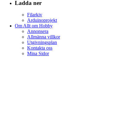
Ladda ner
Filarkiv
Arduinoprojekt
Om Allt om Hobby
Annonsera
Allmänna villkor
Utgivningsplan
Kontakta oss
Mina Sidor