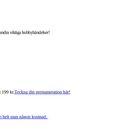
d andra viktiga hobbyhändelser!
t 199 kr.
Teckna din prenumeration här!
rm helt utan någon kostnad.