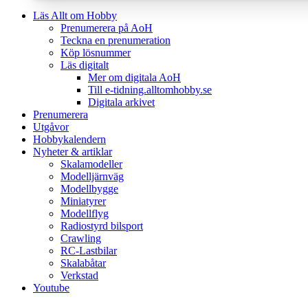
Läs Allt om Hobby
Prenumerera på AoH
Teckna en prenumeration
Köp lösnummer
Läs digitalt
Mer om digitala AoH
Till e-tidning.alltomhobby.se
Digitala arkivet
Prenumerera
Utgåvor
Hobbykalendern
Nyheter & artiklar
Skalamodeller
Modelljärnväg
Modellbygge
Miniatyrer
Modellflyg
Radiostyrd bilsport
Crawling
RC-Lastbilar
Skalabåtar
Verkstad
Youtube