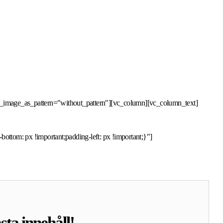
d_image_as_pattern="without_pattern"][vc_column][vc_column_text]
ttom: px !important;padding-left: px !important;}"]
sta innehåll!