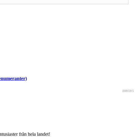
renumeranter)
ANNONS
tusiaster från hela landet!