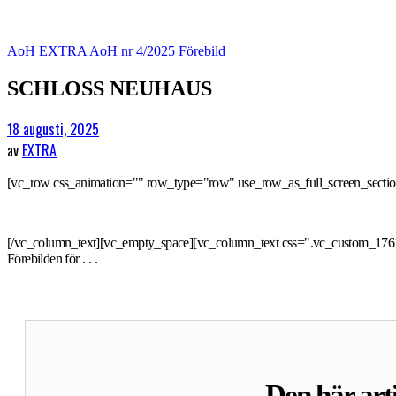
AoH EXTRA
AoH nr 4/2025
Förebild
SCHLOSS NEUHAUS
18 augusti, 2025
av
EXTRA
[vc_row css_animation="" row_type="row" use_row_as_full_screen_section
[/vc_column_text][vc_empty_space][vc_column_text css=".vc_custom_1761125
Förebilden för . . .
Den här arti