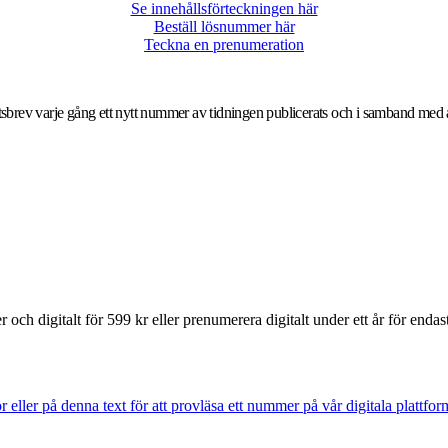
Se innehållsförteckningen här
Beställ lösnummer här
Teckna en prenumeration
yhetsbrev varje gång ett nytt nummer av tidningen publicerats och i samband me
och digitalt för 599 kr eller prenumerera digitalt under ett år för endas
 eller på denna text för att provläsa ett nummer på vår digitala plattfo