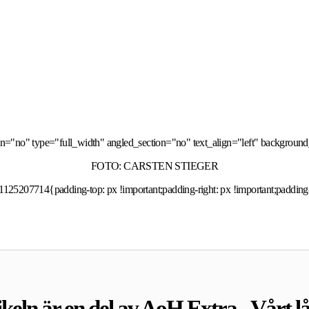
="no" type="full_width" angled_section="no" text_align="left" backgroun
FOTO: CARSTEN STIEGER
207714{padding-top: px !important;padding-right: px !important;padding-bo
keln är en del av AoH Extra - Vårt lå