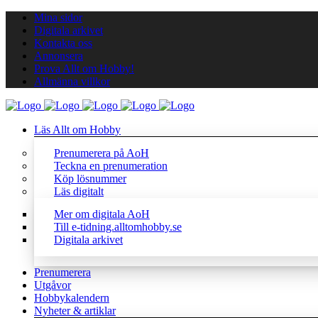
Mina sidor
Digitala arkivet
Kontakta oss
Annonsera
Prova Allt om Hobby!
Allmänna villkor
Läs Allt om Hobby
Prenumerera på AoH
Teckna en prenumeration
Köp lösnummer
Läs digitalt
Mer om digitala AoH
Till e-tidning.alltomhobby.se
Digitala arkivet
Prenumerera
Utgåvor
Hobbykalendern
Nyheter & artiklar