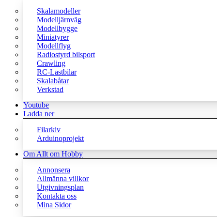
Skalamodeller
Modelljärnväg
Modellbygge
Miniatyrer
Modellflyg
Radiostyrd bilsport
Crawling
RC-Lastbilar
Skalabåtar
Verkstad
Youtube
Ladda ner
Filarkiv
Arduinoprojekt
Om Allt om Hobby
Annonsera
Allmänna villkor
Utgivningsplan
Kontakta oss
Mina Sidor