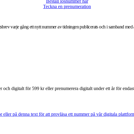
Beställ lösnummer här
Teckna en prenumeration
yhetsbrev varje gång ett nytt nummer av tidningen publicerats och i samband me
och digitalt för 599 kr eller prenumerera digitalt under ett år för endas
 eller på denna text för att provläsa ett nummer på vår digitala plattfo