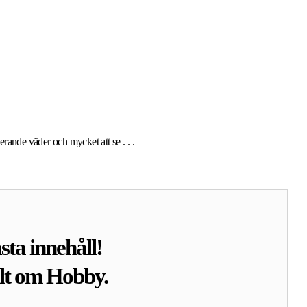
rande väder och mycket att se . . .
sta innehåll!
llt om Hobby.