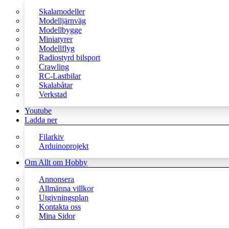
Skalamodeller
Modelljärnväg
Modellbygge
Miniatyrer
Modellflyg
Radiostyrd bilsport
Crawling
RC-Lastbilar
Skalabåtar
Verkstad
Youtube
Ladda ner
Filarkiv
Arduinoprojekt
Om Allt om Hobby
Annonsera
Allmänna villkor
Utgivningsplan
Kontakta oss
Mina Sidor