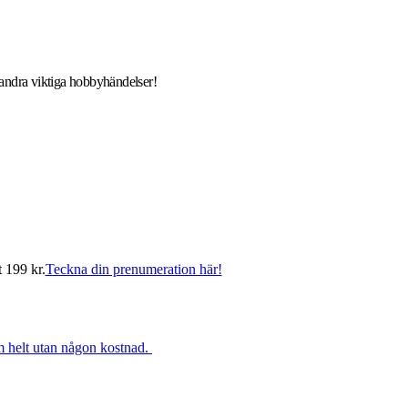
d andra viktiga hobbyhändelser!
t 199 kr.
Teckna din prenumeration här!
rm helt utan någon kostnad.