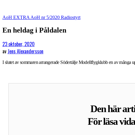
AoH EXTRA
AoH nr 5/2020
Radiostyrt
En heldag i Påldalen
23 oktober, 2020
av
Jens Alexandersson
I slutet av sommaren arrangerade Södertälje Modellflygklubb en av många upps
Den här arti
För läsa vid