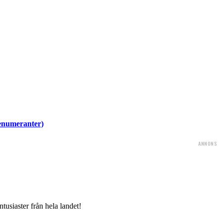
renumeranter)
ANNONS
tusiaster från hela landet!