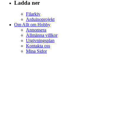
Ladda ner
Filarkiv
Arduinoprojekt
Om Allt om Hobby
Annonsera
Allmänna villkor
Utgivningsplan
Kontakta oss
Mina Sidor