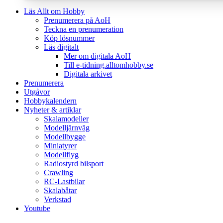
Läs Allt om Hobby
Prenumerera på AoH
Teckna en prenumeration
Köp lösnummer
Läs digitalt
Mer om digitala AoH
Till e-tidning.alltomhobby.se
Digitala arkivet
Prenumerera
Utgåvor
Hobbykalendern
Nyheter & artiklar
Skalamodeller
Modelljärnväg
Modellbygge
Miniatyrer
Modellflyg
Radiostyrd bilsport
Crawling
RC-Lastbilar
Skalabåtar
Verkstad
Youtube