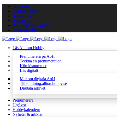
Mina sidor
Digitala arkivet
Kontakta oss
Annonsera
Prova Allt om Hobby!
Allmänna villkor
Läs Allt om Hobby
Prenumerera på AoH
Teckna en prenumeration
Köp lösnummer
Läs digitalt
Mer om digitala AoH
Till e-tidning.alltomhobby.se
Digitala arkivet
Prenumerera
Utgåvor
Hobbykalendern
Nyheter & artiklar