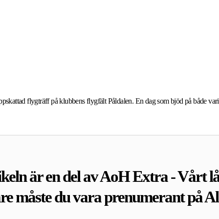
kattad flygträff på klubbens flygfält Påldalen. En dag som bjöd på både varie
keln är en del av AoH Extra - Vårt lå
are måste du vara prenumerant på A