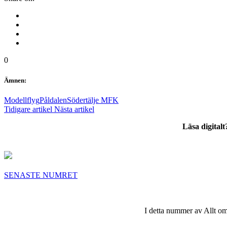
0
Ämnen:
Modellflyg
Påldalen
Södertälje MFK
Tidigare artikel
Nästa artikel
Läsa digital
SENASTE NUMRET
I detta nummer av Allt om 