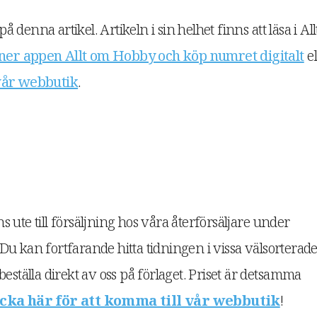
denna artikel. Artikeln i sin helhet finns att läsa i All
ner appen Allt om Hobby och köp numret digitalt
el
 vår webbutik
.
 ute till försäljning hos våra återförsäljare under
u kan fortfarande hitta tidningen i vissa välsorterad
eställa direkt av oss på förlaget. Priset är detsamma
icka här för att komma till vår webbutik
!