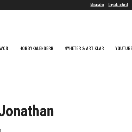
Mina sidor
Digitala arkivet
ÅVOR
HOBBYKALENDERN
NYHETER & ARTIKLAR
YOUTUB
 Jonathan
r