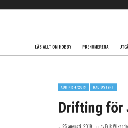
LÄS ALLT OM HOBBY
PRENUMERERA
UTG
AOH NR 4/2019
RADIOSTYRT
Drifting för
25 augusti, 2019
av
Erik Wikande