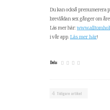
Du kan också prenumerera på
brevlådan sex gånger om året,
Läs mer här:
www.alltomhob
i vår app.
Läs mer här
!
Dela:
Tidigare artikel