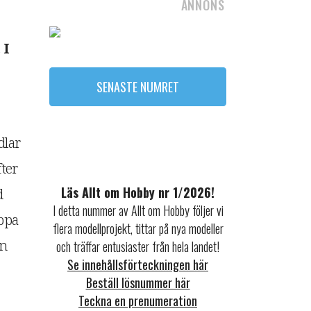
ANNONS
 I
SENASTE NUMRET
dlar
fter
Läs Allt om Hobby nr 1/2026!
d
I detta nummer av Allt om Hobby följer vi
ppa
flera modellprojekt, tittar på nya modeller
en
och träffar entusiaster från hela landet!
Se innehållsförteckningen här
Beställ lösnummer här
Teckna en prenumeration