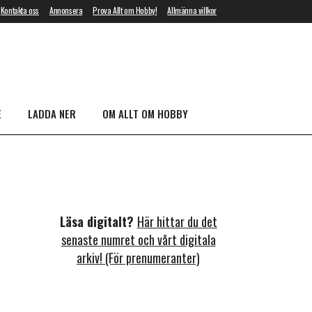
Kontakta oss
Annonsera
Prova Allt om Hobby!
Allmänna villkor
E
LADDA NER
OM ALLT OM HOBBY
Läsa digitalt?
Här hittar du det
senaste numret och vårt digitala
arkiv! (För prenumeranter)