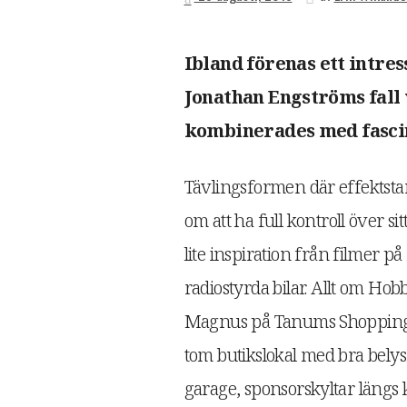
Ibland förenas ett intres
Jonathan Engströms fall 
kombinerades med fascin
Tävlingsformen där effektstar
om att ha full kontroll över si
lite inspiration från filmer p
radiostyrda bilar. Allt om 
Magnus på Tanums Shoppingsc
tom butikslokal med bra bely
garage, sponsorskyltar längs