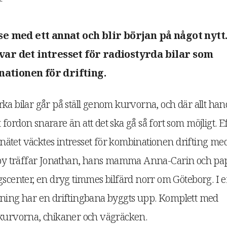
se med ett annat och blir början på något nytt.
var det intresset för radiostyrda bilar som
ationen för drifting.
ka bilar går på ställ genom kurvorna, och där allt han
tt fordon snarare än att det ska gå så fort som möjligt. E
å nätet väcktes intresset för kombinationen drifting me
Hobby träffar Jonathan, hans mamma Anna-Carin och pa
enter, en dryg timmes bilfärd norr om Göteborg. I 
sning har en driftingbana byggts upp. Komplett med
 kurvorna, chikaner och vägräcken.