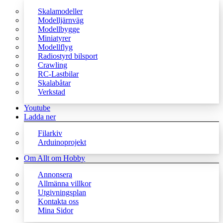
Skalamodeller
Modelljärnväg
Modellbygge
Miniatyrer
Modellflyg
Radiostyrd bilsport
Crawling
RC-Lastbilar
Skalabåtar
Verkstad
Youtube
Ladda ner
Filarkiv
Arduinoprojekt
Om Allt om Hobby
Annonsera
Allmänna villkor
Utgivningsplan
Kontakta oss
Mina Sidor