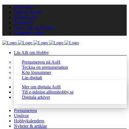
Mina sidor
Digitala arkivet
Kontakta oss
Annonsera
Prova Allt om Hobby!
Allmänna villkor
Läs Allt om Hobby
Prenumerera på AoH
Teckna en prenumeration
Köp lösnummer
Läs digitalt
Mer om digitala AoH
Till e-tidning.alltomhobby.se
Digitala arkivet
Prenumerera
Utgåvor
Hobbykalendern
Nyheter & artiklar