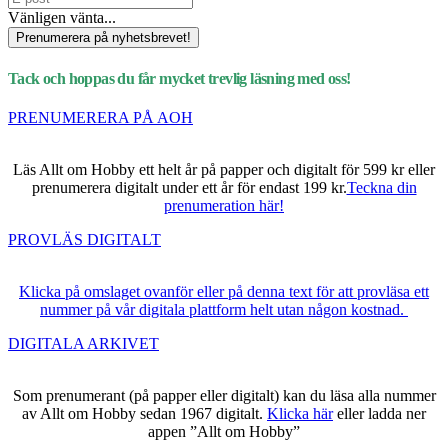
Vänligen vänta...
Prenumerera på nyhetsbrevet!
Tack och hoppas du får mycket trevlig läsning med oss!
PRENUMERERA PÅ AOH
Läs Allt om Hobby ett helt år på papper och digitalt för 599 kr eller
prenumerera digitalt under ett år för endast 199 kr.
Teckna din
prenumeration här!
PROVLÄS DIGITALT
Klicka på omslaget ovanför eller på denna text för att provläsa ett
nummer på vår digitala plattform helt utan någon kostnad.
DIGITALA ARKIVET
Som prenumerant (på papper eller digitalt) kan du läsa alla nummer
av Allt om Hobby sedan 1967 digitalt.
Klicka här
eller ladda ner
appen ”Allt om Hobby”