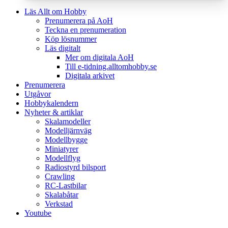
Läs Allt om Hobby
Prenumerera på AoH
Teckna en prenumeration
Köp lösnummer
Läs digitalt
Mer om digitala AoH
Till e-tidning.alltomhobby.se
Digitala arkivet
Prenumerera
Utgåvor
Hobbykalendern
Nyheter & artiklar
Skalamodeller
Modelljärnväg
Modellbygge
Miniatyrer
Modellflyg
Radiostyrd bilsport
Crawling
RC-Lastbilar
Skalabåtar
Verkstad
Youtube