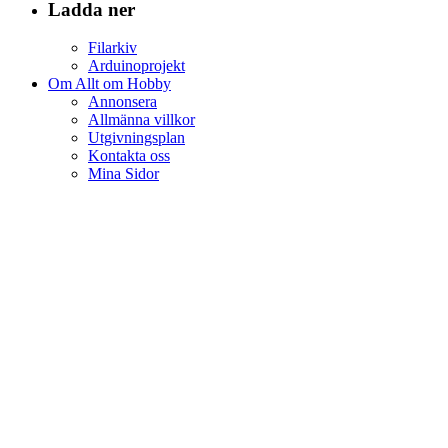
Ladda ner
Filarkiv
Arduinoprojekt
Om Allt om Hobby
Annonsera
Allmänna villkor
Utgivningsplan
Kontakta oss
Mina Sidor