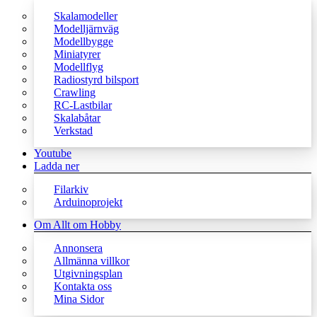
Skalamodeller
Modelljärnväg
Modellbygge
Miniatyrer
Modellflyg
Radiostyrd bilsport
Crawling
RC-Lastbilar
Skalabåtar
Verkstad
Youtube
Ladda ner
Filarkiv
Arduinoprojekt
Om Allt om Hobby
Annonsera
Allmänna villkor
Utgivningsplan
Kontakta oss
Mina Sidor