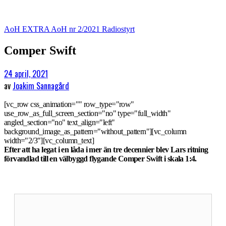
AoH EXTRA
AoH nr 2/2021
Radiostyrt
Comper Swift
24 april, 2021
av
Joakim Sannagård
[vc_row css_animation="" row_type="row"
use_row_as_full_screen_section="no" type="full_width"
angled_section="no" text_align="left"
background_image_as_pattern="without_pattern"][vc_column
width="2/3"][vc_column_text]
Efter att ha legat i en låda i mer än tre decennier blev Lars ritning
förvandlad till en välbyggd flygande Comper Swift i skala 1:4.