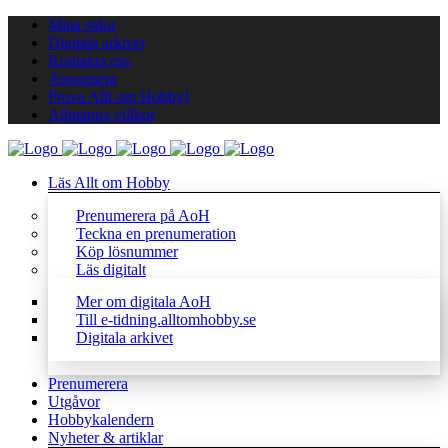
Mina sidor
Digitala arkivet
Kontakta oss
Annonsera
Prova Allt om Hobby!
Allmänna villkor
Läs Allt om Hobby
Prenumerera på AoH
Teckna en prenumeration
Köp lösnummer
Läs digitalt
Mer om digitala AoH
Till e-tidning.alltomhobby.se
Digitala arkivet
Prenumerera
Utgåvor
Hobbykalendern
Nyheter & artiklar