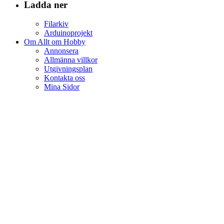
Ladda ner
Filarkiv
Arduinoprojekt
Om Allt om Hobby
Annonsera
Allmänna villkor
Utgivningsplan
Kontakta oss
Mina Sidor