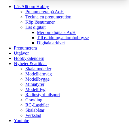
Läs Allt om Hobby
Prenumerera på AoH
Teckna en prenumeration
Köp lösnummer
Läs digitalt
Mer om digitala AoH
Till e-tidning.alltomhobby.se
Digitala arkivet
Prenumerera
Utgåvor
Hobbykalendern
Nyheter & artiklar
Skalamodeller
Modelljärnväg
Modellbygge
Miniatyrer
Modellflyg
Radiostyrd bilsport
Crawling
RC-Lastbilar
Skalabåtar
Verkstad
Youtube