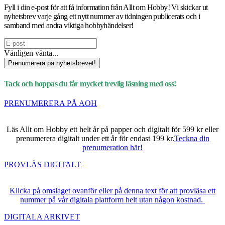
Fyll i din e-post för att få information från Allt om Hobby! Vi skickar ut
nyhetsbrev varje gång ett nytt nummer av tidningen publicerats och i
samband med andra viktiga hobbyhändelser!
Vänligen vänta...
Prenumerera på nyhetsbrevet!
Tack och hoppas du får mycket trevlig läsning med oss!
PRENUMERERA PÅ AOH
Läs Allt om Hobby ett helt år på papper och digitalt för 599 kr eller
prenumerera digitalt under ett år för endast 199 kr.
Teckna din
prenumeration här!
PROVLÄS DIGITALT
Klicka på omslaget ovanför eller på denna text för att provläsa ett
nummer på vår digitala plattform helt utan någon kostnad.
DIGITALA ARKIVET