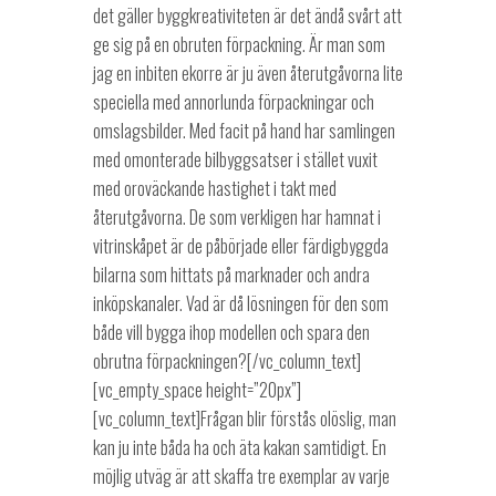
det gäller byggkreativiteten är det ändå svårt att
ge sig på en obruten förpackning. Är man som
jag en inbiten ekorre är ju även återutgåvorna lite
speciella med annorlunda förpackningar och
omslagsbilder. Med facit på hand har samlingen
med omonterade bilbyggsatser i stället vuxit
med oroväckande hastighet i takt med
återutgåvorna. De som verkligen har hamnat i
vitrinskåpet är de påbörjade eller färdigbyggda
bilarna som hittats på marknader och andra
inköpskanaler. Vad är då lösningen för den som
både vill bygga ihop modellen och spara den
obrutna förpackningen?[/vc_column_text]
[vc_empty_space height=”20px”]
[vc_column_text]Frågan blir förstås olöslig, man
kan ju inte båda ha och äta kakan samtidigt. En
möjlig utväg är att skaffa tre exemplar av varje