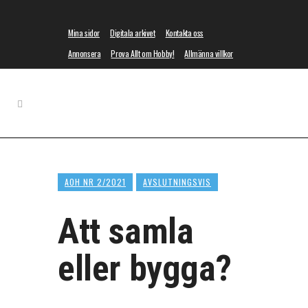
Mina sidor
Digitala arkivet
Kontakta oss
Annonsera
Prova Allt om Hobby!
Allmänna villkor
AOH NR 2/2021
AVSLUTNINGSVIS
Att samla
eller bygga?