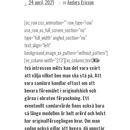
24 april, 2021
av
Anders Ericson
[vc_row css_animation=”” row_type=”row”
use_row_as_full_screen_section=”no”
type=”full_width” angled_section=”no”
text_align=”left”
background_image_as_pattern=”without_pattern”]
[vc_column width=”2/3″][vc_column_text]
När
två intressen möts kan det vara svårt
att välja vilket ben man ska stå på. Att
vara samlare handlar oftast om att
bevara föremålet i originalskick och
gärna i obruten förpackning. Ett
eventuellt samlarvärde finns också bara
så länge modellen är helt orörd och helst
har originalförseglingen kvar. Om man
sedan också gillar att bygga, då uppstår