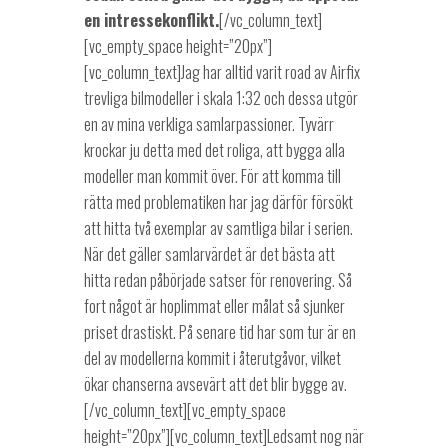
en intressekonflikt.
[/vc_column_text]
[vc_empty_space height=”20px”]
[vc_column_text]Jag har alltid varit road av Airfix
trevliga bilmodeller i skala 1:32 och dessa utgör
en av mina verkliga samlarpassioner. Tyvärr
krockar ju detta med det roliga, att bygga alla
modeller man kommit över. För att komma till
rätta med problematiken har jag därför försökt
att hitta två exemplar av samtliga bilar i serien.
När det gäller samlarvärdet är det bästa att
hitta redan påbörjade satser för renovering. Så
fort något är hoplimmat eller målat så sjunker
priset drastiskt. På senare tid har som tur är en
del av modellerna kommit i återutgåvor, vilket
ökar chanserna avsevärt att det blir bygge av.
[/vc_column_text][vc_empty_space
height=”20px”][vc_column_text]Ledsamt nog när