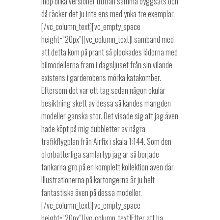
ihop olika versioner utifrån samma byggsats och
då räcker det ju inte ens med ynka tre exemplar.
[/vc_column_text][vc_empty_space
height=”20px”][vc_column_text]I samband med
att detta kom på pränt så plockades lådorna med
bilmodellerna fram i dagsljuset från sin vilande
existens i garderobens mörka katakomber.
Eftersom det var ett tag sedan någon okulär
besiktning skett av dessa så kändes mängden
modeller ganska stor. Det visade sig att jag även
hade köpt på mig dubbletter av några
trafikflygplan från Airfix i skala 1:144. Som den
oförbätterliga samlartyp jag är så började
tankarna gro på en komplett kollektion även där.
Illustrationerna på kartongerna är ju helt
fantastiska även på dessa modeller.
[/vc_column_text][vc_empty_space
height=”20px”][vc_column_text]Efter att ha