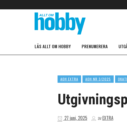
LÄS ALLT OM HOBBY
PRENUMERERA
UTG
AOH EXTRA
AOH NR 3/2025
OKAT
Utgivningsp
27 juni, 2025
av
EXTRA