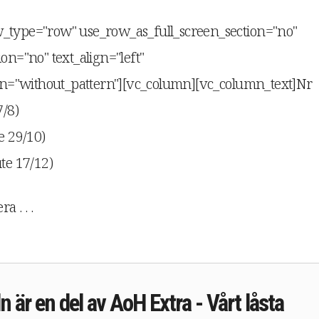
w_type="row" use_row_as_full_screen_section="no"
on="no" text_align="left"
n="without_pattern"][vc_column][vc_column_text]Nr
7/8)
e 29/10)
ute 17/12)
 . . .
n är en del av AoH Extra - Vårt låsta