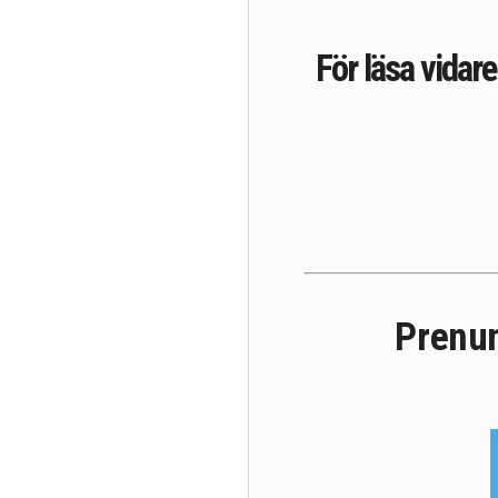
För läsa vidar
Prenum