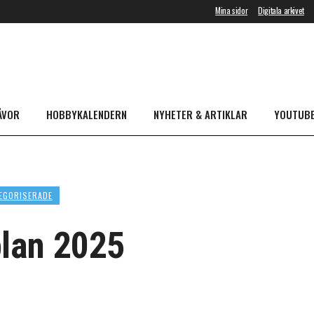
Mina sidor
Digitala arkivet
ÅVOR
HOBBYKALENDERN
NYHETER & ARTIKLAR
YOUTUB
EGORISERADE
lan 2025