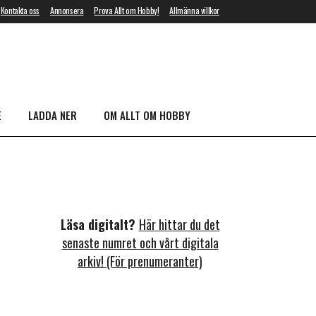
Kontakta oss
Annonsera
Prova Allt om Hobby!
Allmänna villkor
E
LADDA NER
OM ALLT OM HOBBY
Läsa digitalt?
Här hittar du det
senaste numret och vårt digitala
arkiv! (För prenumeranter)