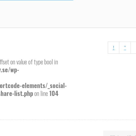
fset on value of type bool in
.se/wp-
ortcode-elements/_social-
hare-list.php
on line
104