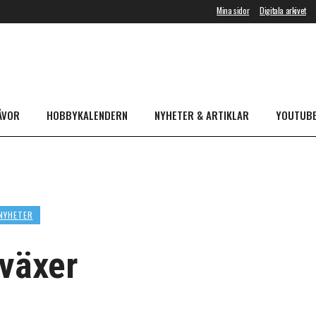
Mina sidor
Digitala arkivet
ÅVOR
HOBBYKALENDERN
NYHETER & ARTIKLAR
YOUTUB
NYHETER
 växer