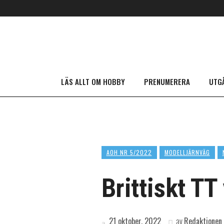
LÄS ALLT OM HOBBY
PRENUMERERA
UTG
AOH NR 5/2022
MODELLJÄRNVÄG
Brittiskt TT
21 oktober, 2022
av
Redaktionen