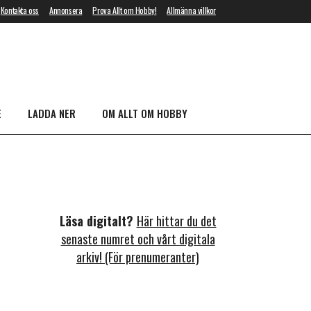
Kontakta oss
Annonsera
Prova Allt om Hobby!
Allmänna villkor
E
LADDA NER
OM ALLT OM HOBBY
Läsa digitalt?
Här hittar du det
senaste numret och vårt digitala
arkiv! (För prenumeranter)