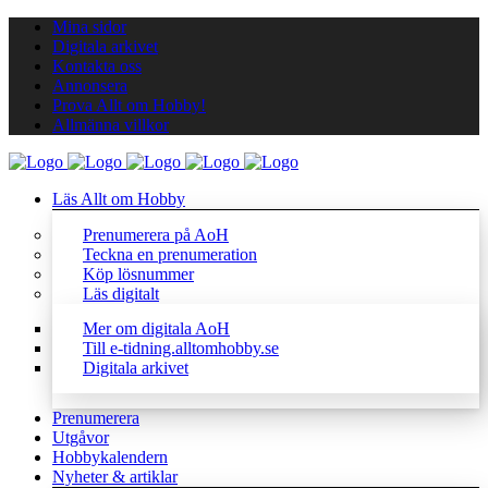
Mina sidor
Digitala arkivet
Kontakta oss
Annonsera
Prova Allt om Hobby!
Allmänna villkor
Läs Allt om Hobby
Prenumerera på AoH
Teckna en prenumeration
Köp lösnummer
Läs digitalt
Mer om digitala AoH
Till e-tidning.alltomhobby.se
Digitala arkivet
Prenumerera
Utgåvor
Hobbykalendern
Nyheter & artiklar