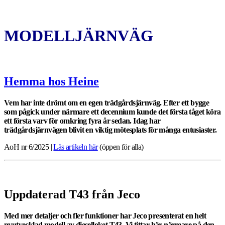
MODELLJÄRNVÄG
Hemma hos Heine
Vem har inte drömt om en egen trädgårdsjärnväg. Efter ett bygge
som pågick under närmare ett decennium kunde det första tåget köra
ett första varv för omkring fyra år sedan. Idag har
trädgårdsjärnvägen blivit en viktig mötesplats för många entusiaster.
AoH nr 6/2025 |
Läs artikeln här
(öppen för alla)
Uppdaterad T43 från Jeco
Med mer detaljer och fler funktioner har Jeco presenterat en helt
nyutvecklad modell av dieselloket T43. Vi tittar här närmare på den