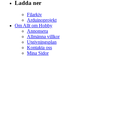
Ladda ner
Filarkiv
Arduinoprojekt
Om Allt om Hobby
Annonsera
Allmänna villkor
Utgivningsplan
Kontakta oss
Mina Sidor