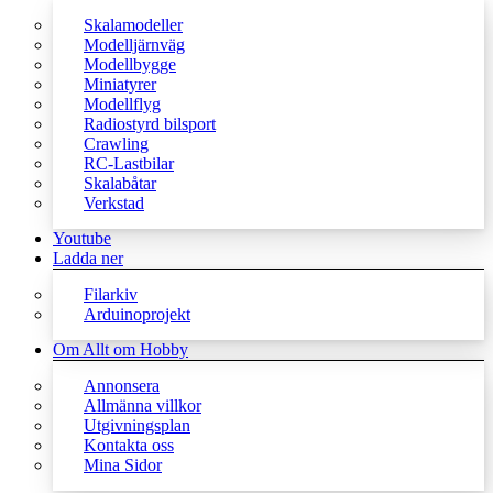
Skalamodeller
Modelljärnväg
Modellbygge
Miniatyrer
Modellflyg
Radiostyrd bilsport
Crawling
RC-Lastbilar
Skalabåtar
Verkstad
Youtube
Ladda ner
Filarkiv
Arduinoprojekt
Om Allt om Hobby
Annonsera
Allmänna villkor
Utgivningsplan
Kontakta oss
Mina Sidor