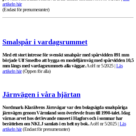
artikeln här
(Endast för prenumeranter)
Smalspår i vardagsrummet
Med ett stort intresse för svenskt smalspår med spårvidden 891 mm
började Ulf Smedbo att bygga en modelljärnväg med spårvidden 10,5
mm längs med vardagsrummets alla väggar.
AoH nr 5/2025 |
Läs
artikeln här
(Öppen för alla)
Järnvägen i våra hjärtan
Nordmark-Klarälvens Järnvägar var den bolagsägda smalspåriga
järnvägen genom Värmland som överlevde fram till 1990-talet. Idag
värnas arvet hos det levande museet i Hagfors och i sommar har
berättelsen om NKLJ samlats i en helt ny bok.
AoH nr 5/2025 |
Läs
artikeln här
(Endast för prenumeranter)