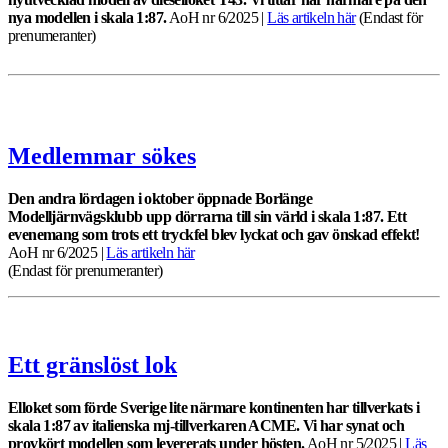
nya modellen i skala 1:87.
AoH nr 6/2025 |
Läs artikeln hä
r
(Endast för
prenumeranter)
Medlemmar sökes
Den andra lördagen i oktober öppnade Borlänge
Modelljärnvägsklubb upp dörrarna till sin värld i skala 1:87. Ett
evenemang som trots ett tryckfel blev lyckat och gav önskad effekt!
AoH nr 6/2025 |
Läs artikeln här
(Endast för prenumeranter)
Ett gränslöst lok
Elloket som förde Sverige lite närmare kontinenten har tillverkats i
skala 1:87 av italienska mj-tillverkaren ACME. Vi har synat och
provkört modellen som levererats under hösten.
AoH nr 5/2025 |
Läs