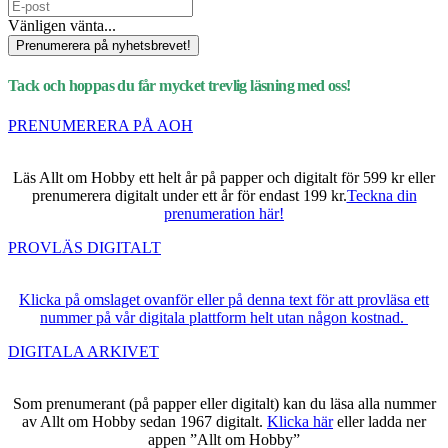
Vänligen vänta...
Prenumerera på nyhetsbrevet!
Tack och hoppas du får mycket trevlig läsning med oss!
PRENUMERERA PÅ AOH
Läs Allt om Hobby ett helt år på papper och digitalt för 599 kr eller
prenumerera digitalt under ett år för endast 199 kr.
Teckna din
prenumeration här!
PROVLÄS DIGITALT
Klicka på omslaget ovanför eller på denna text för att provläsa ett
nummer på vår digitala plattform helt utan någon kostnad.
DIGITALA ARKIVET
Som prenumerant (på papper eller digitalt) kan du läsa alla nummer
av Allt om Hobby sedan 1967 digitalt.
Klicka här
eller ladda ner
appen ”Allt om Hobby”