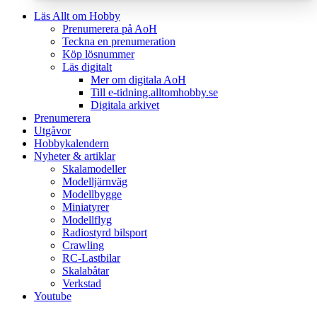
Läs Allt om Hobby
Prenumerera på AoH
Teckna en prenumeration
Köp lösnummer
Läs digitalt
Mer om digitala AoH
Till e-tidning.alltomhobby.se
Digitala arkivet
Prenumerera
Utgåvor
Hobbykalendern
Nyheter & artiklar
Skalamodeller
Modelljärnväg
Modellbygge
Miniatyrer
Modellflyg
Radiostyrd bilsport
Crawling
RC-Lastbilar
Skalabåtar
Verkstad
Youtube